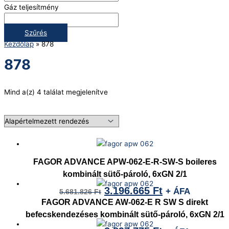
Gáz teljesítmény
Szűrés
Kezdőlap
»
878
878
Mind a(z) 4 találat megjelenítve
FAGOR ADVANCE APW-062-E-R-SW-S boileres
kombinált sütő-pároló, 6xGN 2/1
3.196.665
Ft
+ ÁFA
5.681.826
Ft
FAGOR ADVANCE AW-062-E R SW S direkt
befecskendezéses kombinált sütő-pároló, 6xGN 2/1