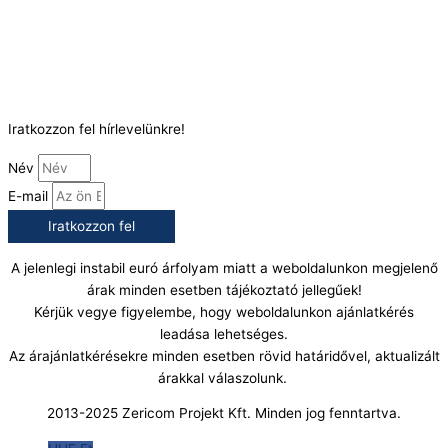
Telefonszám:
(+36) 70 386 6929
E-Mail:
info@gasztrokonyha.hu
Iratkozzon fel hírlevelünkre!
Név
E-mail
Iratkozzon fel
A jelenlegi instabil euró árfolyam miatt a weboldalunkon megjelenő
árak minden esetben tájékoztató jellegűek!
Kérjük vegye figyelembe, hogy weboldalunkon ajánlatkérés
leadása lehetséges.
Az árajánlatkérésekre minden esetben rövid határidővel, aktualizált
árakkal válaszolunk.
2013-2025 Zericom Projekt Kft. Minden jog fenntartva.