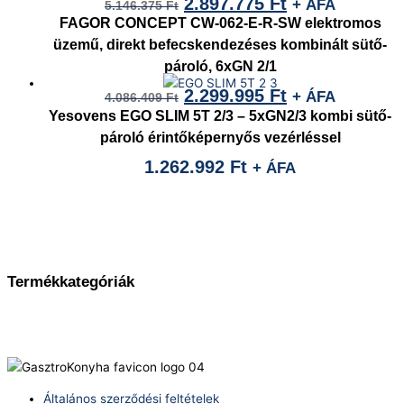
2.897.775
Ft
+ ÁFA
5.146.375
Ft
FAGOR CONCEPT CW-062-E-R-SW elektromos
üzemű, direkt befecskendezéses kombinált sütő-
pároló, 6xGN 2/1
2.299.995
Ft
+ ÁFA
4.086.409
Ft
Yesovens EGO SLIM 5T 2/3 – 5xGN2/3 kombi sütő-
pároló érintőképernyős vezérléssel
1.262.992
Ft
+ ÁFA
Termékkategóriák
Általános szerződési feltételek