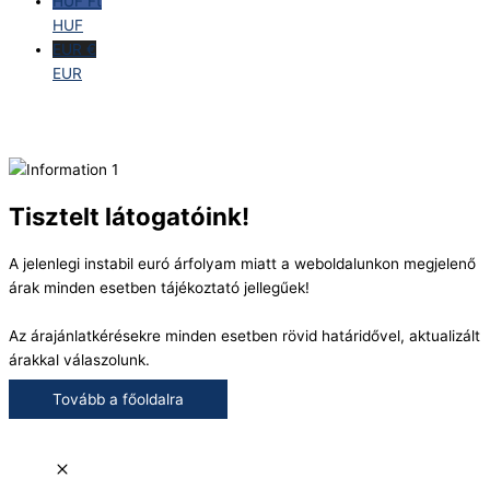
HUF Ft
HUF
EUR €
EUR
Tisztelt látogatóink!
A jelenlegi instabil euró árfolyam miatt a weboldalunkon megjelenő
árak minden esetben tájékoztató jellegűek!
Az árajánlatkérésekre minden esetben rövid határidővel, aktualizált
árakkal válaszolunk.
Tovább a főoldalra