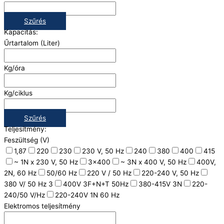
Szűrés
Kapacitás:
Űrtartalom (Liter)
Kg/óra
Kg/ciklus
Szűrés
Teljesítmény:
Feszültség (V)
1,87
220
230
230 V, 50 Hz
240
380
400
415
~ 1N x 230 V, 50 Hz
3x400
~ 3N x 400 V, 50 Hz
400V,
2N, 60 Hz
50/60 Hz
220 V / 50 Hz
220-240 V, 50 Hz
380 V/ 50 Hz 3
400V 3F+N+T 50Hz
380-415V 3N
220-
240/50 V/Hz
220-240V 1N 60 Hz
Elektromos teljesítmény