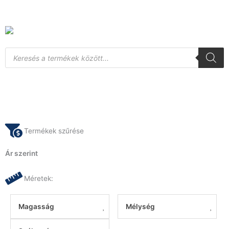
Skip
to
content
Products
search
Termékek szűrése
Ár szerint
Méretek:
Magasság
Mélység