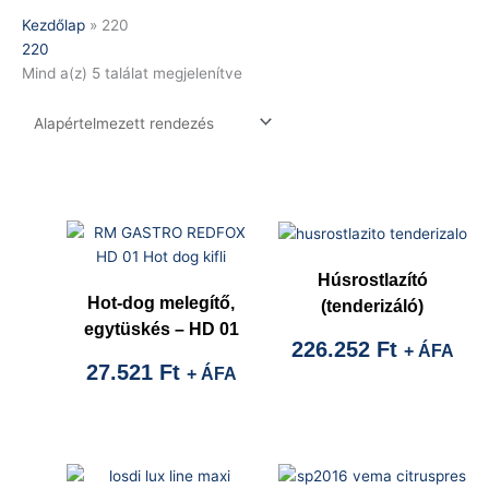
Kezdőlap
»
220
220
Mind a(z) 5 találat megjelenítve
Húsrostlazító
Hot-dog melegítő,
(tenderizáló)
egytüskés – HD 01
226.252
Ft
+ ÁFA
27.521
Ft
+ ÁFA