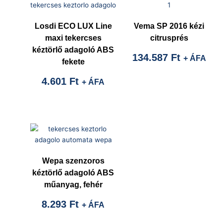
Losdi ECO LUX Line
Vema SP 2016 kézi
maxi tekercses
citrusprés
kéztörlő adagoló ABS
134.587
Ft
+ ÁFA
fekete
4.601
Ft
+ ÁFA
Wepa szenzoros
kéztörlő adagoló ABS
műanyag, fehér
8.293
Ft
+ ÁFA