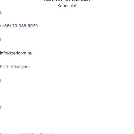
Kapcsolat
Telefonszám:
(+36) 70 386 6929
E-Mail:
info@zericom.hu
Elérhetőségeink
Telefonszám:
(+36) 70 386 6929
E-Mail:
info@gasztrokonyha.hu