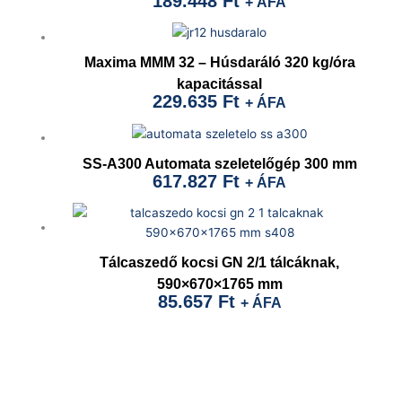
189.448
Ft
+ ÁFA
Maxima MMM 32 – Húsdaráló 320 kg/óra
kapacitással
229.635
Ft
+ ÁFA
SS-A300 Automata szeletelőgép 300 mm
617.827
Ft
+ ÁFA
Tálcaszedő kocsi GN 2/1 tálcáknak,
590×670×1765 mm
85.657
Ft
+ ÁFA