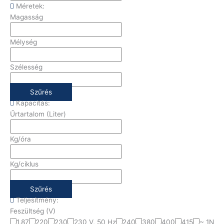
Méretek:
Magasság
Mélység
Szélesség
Szűrés
Kapacitás:
Űrtartalom (Liter)
Kg/óra
Kg/ciklus
Szűrés
Teljesítmény:
Feszültség (V)
1,87
220
230
230 V, 50 Hz
240
380
400
415
~ 1N