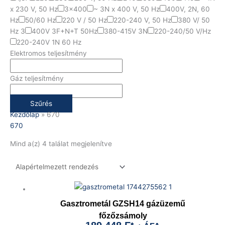
x 230 V, 50 Hz
3x400
~ 3N x 400 V, 50 Hz
400V, 2N, 60
Hz
50/60 Hz
220 V / 50 Hz
220-240 V, 50 Hz
380 V/ 50
Hz 3
400V 3F+N+T 50Hz
380-415V 3N
220-240/50 V/Hz
220-240V 1N 60 Hz
Elektromos teljesítmény
Gáz teljesítmény
Szűrés
Kezdőlap
»
670
670
Mind a(z) 4 találat megjelenítve
Gasztrometál GZSH14 gázüzemű
főzőzsámoly