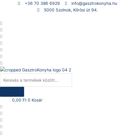
Skip
Products
+36 70 386 6929
info@gasztrokonyha.hu
to
search
5000 Szolnok, Kőrösi út 94.
content
Bejelentkezés
0,00
Ft
0
Kosár