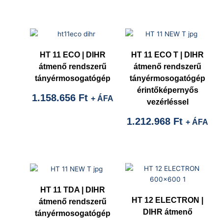
HT 11 ECO | DIHR
HT 11 ECO T | DIHR
átmenő rendszerű
átmenő rendszerű
tányérmosogatógép
tányérmosogatógép
érintőképernyős
1.158.656
Ft
+ ÁFA
vezérléssel
1.212.968
Ft
+ ÁFA
HT 11 TDA | DIHR
HT 12 ELECTRON |
átmenő rendszerű
DIHR átmenő
tányérmosogatógép