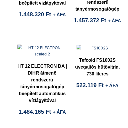
rendszerű
beépített vízlágyítóval
tányérmosogatógép
1.448.320
Ft
+ ÁFA
1.457.372
Ft
+ ÁFA
Tefcold FS1002S
HT 12 ELECTRON DA |
üvegajtós hűtővitrin,
DIHR átmenő
730 literes
rendszerű
522.119
Ft
+ ÁFA
tányérmosogatógép
beépített automatikus
vízlágyítóval
1.484.165
Ft
+ ÁFA