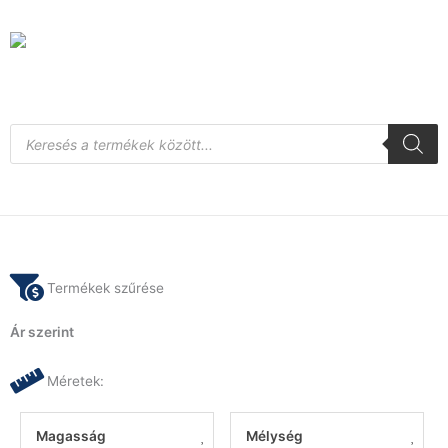
Skip
to
content
Products
search
Termékek szűrése
Ár szerint
Méretek:
Magasság
Mélység