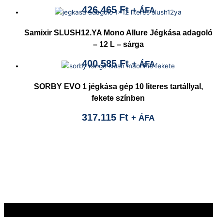
426.465
Ft
+ ÁFA
Samixir SLUSH12.YA Mono Allure Jégkása adagoló
– 12 L – sárga
400.585
Ft
+ ÁFA
SORBY EVO 1 jégkása gép 10 literes tartállyal,
fekete színben
317.115
Ft
+ ÁFA