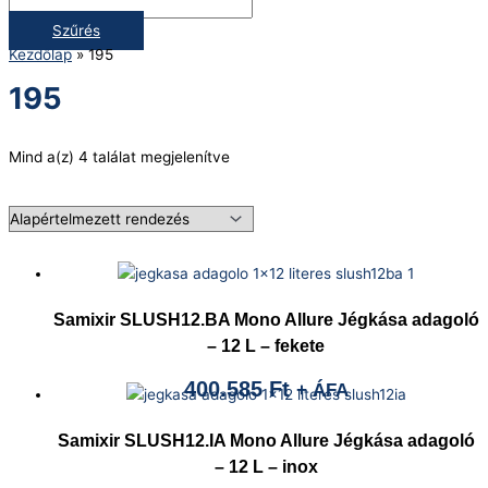
Szűrés
Kezdőlap
»
195
195
Mind a(z) 4 találat megjelenítve
Samixir SLUSH12.BA Mono Allure Jégkása adagoló
– 12 L – fekete
400.585
Ft
+ ÁFA
Samixir SLUSH12.IA Mono Allure Jégkása adagoló
– 12 L – inox