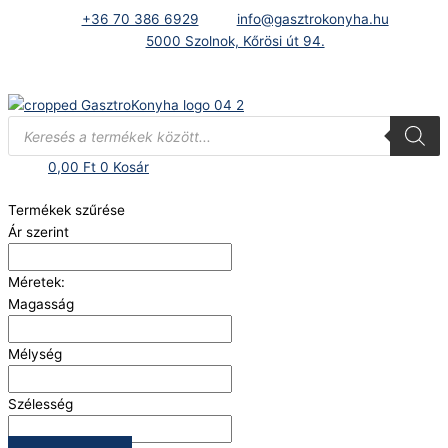
Skip
+36 70 386 6929
info@gasztrokonyha.hu
to
5000 Szolnok, Kőrösi út 94.
content
Bejelentkezés
Products
search
0,00
Ft
0
Kosár
Termékek szűrése
Ár szerint
Méretek:
Magasság
Mélység
Szélesség