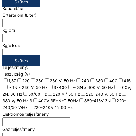
Szűrés
Kapacitás:
Űrtartalom (Liter)
Kg/óra
Kg/ciklus
Szűrés
Teljesítmény:
Feszültség (V)
1,87
220
230
230 V, 50 Hz
240
380
400
415
~ 1N x 230 V, 50 Hz
3x400
~ 3N x 400 V, 50 Hz
400V,
2N, 60 Hz
50/60 Hz
220 V / 50 Hz
220-240 V, 50 Hz
380 V/ 50 Hz 3
400V 3F+N+T 50Hz
380-415V 3N
220-
240/50 V/Hz
220-240V 1N 60 Hz
Elektromos teljesítmény
Gáz teljesítmény