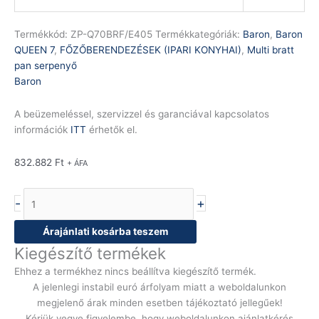
Termékkód:
ZP-Q70BRF/E405
Termékkategóriák:
Baron
,
Baron
QUEEN 7
,
FŐZŐBERENDEZÉSEK (IPARI KONYHAI)
,
Multi bratt
pan serpenyő
Baron
A beüzemeléssel, szervizzel és garanciával kapcsolatos
információk
ITT
érhetők el.
832.882
Ft
+ ÁFA
-
+
Árajánlati kosárba teszem
Kiegészítő termékek
Ehhez a termékhez nincs beállítva kiegészítő termék.
A jelenlegi instabil euró árfolyam miatt a weboldalunkon
megjelenő árak minden esetben tájékoztató jellegűek!
Kérjük vegye figyelembe, hogy weboldalunkon ajánlatkérés