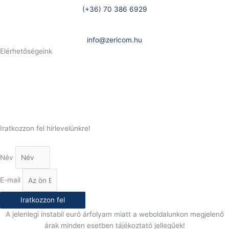
(+36) 70 386 6929
E-Mail:
info@zericom.hu
Elérhetőségeink
Telefonszám:
(+36) 70 386 6929
E-Mail:
info@gasztrokonyha.hu
Iratkozzon fel hírlevelünkre!
Név
E-mail
Iratkozzon fel
A jelenlegi instabil euró árfolyam miatt a weboldalunkon megjelenő
árak minden esetben tájékoztató jellegűek!