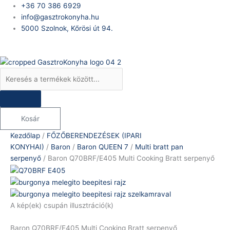
Skip
Products
Baron
+36 70 386 6929
to
search
Q70BRF/E405
info@gasztrokonyha.hu
content
Multi
5000 Szolnok, Kőrösi út 94.
Cooking
Bejelentkezés
Bratt
serpenyő
mennyiség
Kosár
Kezdőlap
/
FŐZŐBERENDEZÉSEK (IPARI
KONYHAI)
/
Baron
/
Baron QUEEN 7
/
Multi bratt pan
serpenyő
/ Baron Q70BRF/E405 Multi Cooking Bratt serpenyő
A kép(ek) csupán illusztráció(k)
Baron Q70BRF/E405 Multi Cooking Bratt serpenyő