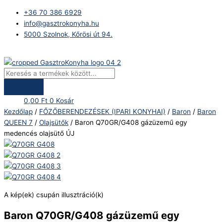
Skip
Products
Baron
+36 70 386 6929
to
search
Q70GR/G408
info@gasztrokonyha.hu
content
gázüzemű
5000 Szolnok, Kőrösi út 94.
egy
medencés
Bejelentkezés
olajsütő
ÚJ
mennyiség
0,00
Ft
0
Kosár
Kezdőlap
/
FŐZŐBERENDEZÉSEK (IPARI KONYHAI)
/
Baron
/
Baron
QUEEN 7
/
Olajsütők
/ Baron Q70GR/G408 gázüzemű egy
medencés olajsütő ÚJ
A kép(ek) csupán illusztráció(k)
Baron Q70GR/G408 gázüzemű egy