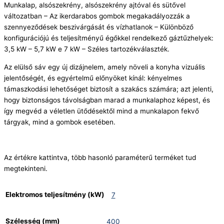
Munkalap, alsószekrény, alsószekrény ajtóval és sütővel
változatban – Az ikerdarabos gombok megakadályozzák a
szennyeződések beszivárgását és vízhatlanok – Különböző
konfigurációjú és teljesítményű égőkkel rendelkező gáztűzhelyek:
3,5 kW – 5,7 kW e 7 kW – Széles tartozékválaszték.
Az elülső sáv egy új dizájnelem, amely növeli a konyha vizuális
jelentőségét, és egyértelmű előnyöket kínál: kényelmes
támaszkodási lehetőséget biztosít a szakács számára; azt jelenti,
hogy biztonságos távolságban marad a munkalaphoz képest, és
így megvéd a véletlen ütődésektől mind a munkalapon fekvő
tárgyak, mind a gombok esetében.
Az értékre kattintva, több hasonló paraméterű terméket tud
megtekinteni.
Elektromos teljesítmény (kW)
7
Szélesség (mm)
400