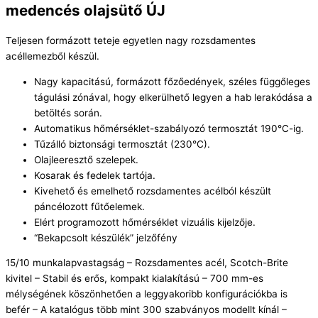
medencés olajsütő ÚJ
Teljesen formázott teteje egyetlen nagy rozsdamentes
acéllemezből készül.
Nagy kapacitású, formázott főzőedények, széles függőleges
tágulási zónával, hogy elkerülhető legyen a hab lerakódása a
betöltés során.
Automatikus hőmérséklet-szabályozó termosztát 190°C-ig.
Tűzálló biztonsági termosztát (230°C).
Olajleeresztő szelepek.
Kosarak és fedelek tartója.
Kivehető és emelhető rozsdamentes acélból készült
páncélozott fűtőelemek.
Elért programozott hőmérséklet vizuális kijelzője.
“Bekapcsolt készülék” jelzőfény
15/10 munkalapvastagság – Rozsdamentes acél, Scotch-Brite
kivitel – Stabil és erős, kompakt kialakítású – 700 mm-es
mélységének köszönhetően a leggyakoribb konfigurációkba is
befér – A katalógus több mint 300 szabványos modellt kínál –