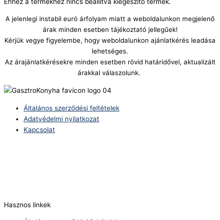
Ehhez a termékhez nincs beállítva kiegészítő termék.
A jelenlegi instabil euró árfolyam miatt a weboldalunkon megjelenő
árak minden esetben tájékoztató jellegűek!
Kérjük vegye figyelembe, hogy weboldalunkon ajánlatkérés leadása
lehetséges.
Az árajánlatkérésekre minden esetben rövid határidővel, aktualizált
árakkal válaszolunk.
Általános szerződési feltételek
Adatvédelmi nyilatkozat
Kapcsolat
Telefonszám:
(+36) 70 386 6929
E-Mail:
info@zericom.hu
Hasznos linkek