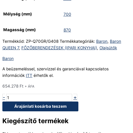
Mélység (mm)
700
Magasság (mm)
870
Termékkód:
ZP-Q70GR/G408
Termékkategóriák:
Baron
,
Baron
QUEEN 7
,
FŐZŐBERENDEZÉSEK (IPARI KONYHAI)
,
Olajsütők
Baron
A beüzemeléssel, szervizzel és garanciával kapcsolatos
információk
ITT
érhetők el.
654.278
Ft
+ ÁFA
-
+
Árajánlati kosárba teszem
Kiegészítő termékek