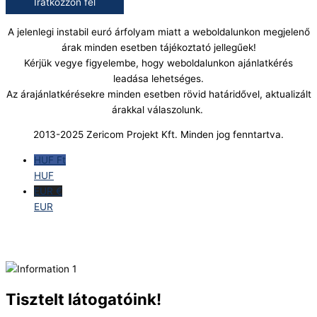
Iratkozzon fel
A jelenlegi instabil euró árfolyam miatt a weboldalunkon megjelenő
árak minden esetben tájékoztató jellegűek!
Kérjük vegye figyelembe, hogy weboldalunkon ajánlatkérés
leadása lehetséges.
Az árajánlatkérésekre minden esetben rövid határidővel, aktualizált
árakkal válaszolunk.
2013-2025 Zericom Projekt Kft. Minden jog fenntartva.
HUF Ft
HUF
EUR €
EUR
Tisztelt látogatóink!