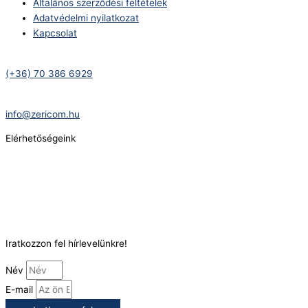
Általános szerződési feltételek
Adatvédelmi nyilatkozat
Kapcsolat
Telefonszám:
(+36) 70 386 6929
E-Mail:
info@zericom.hu
Elérhetőségeink
Telefonszám:
(+36) 70 386 6929
E-Mail:
info@gasztrokonyha.hu
Iratkozzon fel hírlevelünkre!
Név
E-mail