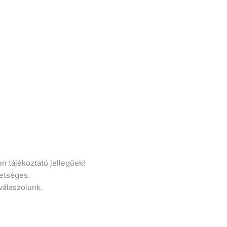
n tájékoztató jellegűek!
etséges.
 válaszolunk.