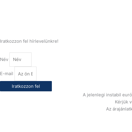
(+36) 70 386 6929
E-Mail:
info@gasztrokonyha.hu
Iratkozzon fel hírlevelünkre!
Név
E-mail
Iratkozzon fel
A jelenlegi instabil eu
Kérjük 
Az árajánlat