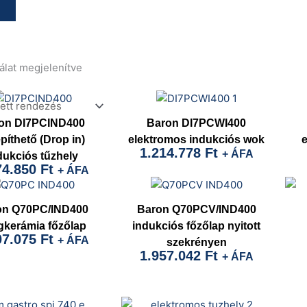
lálat megjelenítve
on DI7PCIND400
Baron DI7PCWI400
píthető (Drop in)
elektromos indukciós wok
1.214.778
Ft
+ ÁFA
dukciós tűzhely
74.850
Ft
+ ÁFA
on Q70PC/IND400
Baron Q70PCV/IND400
gkerámia főzőlap
indukciós főzőlap nyitott
07.075
Ft
+ ÁFA
szekrényen
1.957.042
Ft
+ ÁFA