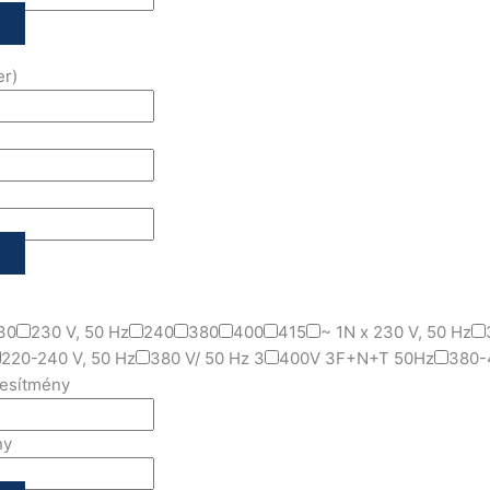
er)
30
230 V, 50 Hz
240
380
400
415
~ 1N x 230 V, 50 Hz
220-240 V, 50 Hz
380 V/ 50 Hz 3
400V 3F+N+T 50Hz
380-
jesítmény
ny