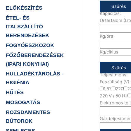
Szűrés
ELŐKÉSZÍTÉS
Kapacitás:
ÉTEL- ÉS
Űrtartalom (Lit
ITALSZÁLLÍTÓ
BERENDEZÉSEK
Kg/óra
FOGYÓESZKÖZÖK
Kg/ciklus
FŐZŐBERENDEZÉSEK
(IPARI KONYHAI)
Szűrés
HULLADÉKTÁROLÁS -
Teljesítmény:
Feszültség (V)
HIGIÉNIA
1,87
220
2
HŰTÉS
220 V / 50 Hz
MOSOGATÁS
Elektromos tel
ROZSDAMENTES
Gáz teljesítmé
BÚTOROK
SEMLEGES