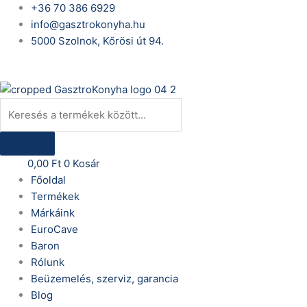
Skip
Products
+36 70 386 6929
to
search
info@gasztrokonyha.hu
content
5000 Szolnok, Kőrösi út 94.
Bejelentkezés
0,00
Ft
0
Kosár
Főoldal
Termékek
Márkáink
EuroCave
Baron
Rólunk
Beüzemelés, szerviz, garancia
Blog