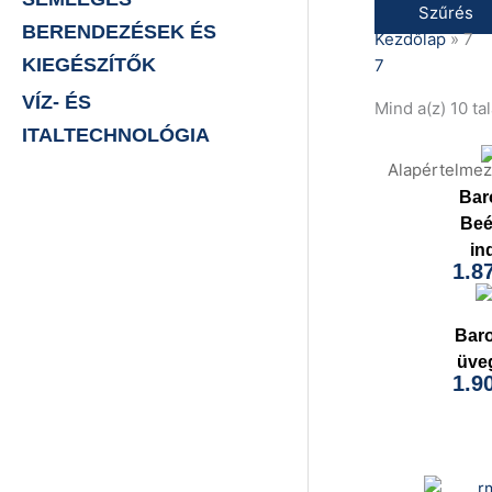
Szűrés
BERENDEZÉSEK ÉS
Kezdőlap
»
7
KIEGÉSZÍTŐK
7
VÍZ- ÉS
Mind a(z) 10 ta
ITALTECHNOLÓGIA
Bar
Beé
in
1.8
Bar
üve
1.9