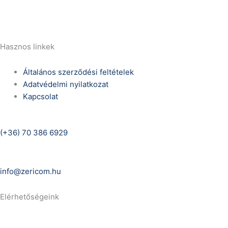
E-Mail:
info@zericom.hu
Hasznos linkek
Általános szerződési feltételek
Adatvédelmi nyilatkozat
Kapcsolat
Telefonszám:
(+36) 70 386 6929
E-Mail:
info@zericom.hu
Elérhetőségeink
Telefonszám: