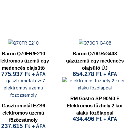
Baron Q70FR/E210
Baron Q70GR/G408
elektromos üzemű egy
gázüzemű egy medencés
medencés olajsütő
olajsütő ÚJ
775.937
Ft
654.278
Ft
+ ÁFA
+ ÁFA
RM Gastro SP 90/40 E
Gasztrometál EZS6
Elektromos tűzhely 2 kör
elektromos üzemű
alakú főzőlappal
434.496
Ft
+ ÁFA
főzőzsámoly
237.615
Ft
+ ÁFA