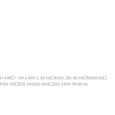
3x400
~ 3N x 400 V, 50 Hz
400V, 2N, 60 Hz
50/60 Hz
415V 3N
220-240/50 V/Hz
220-240V 1N 60 Hz