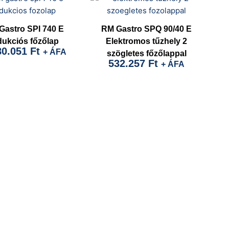
Gastro SPI 740 E
RM Gastro SPQ 90/40 E
dukciós főzőlap
Elektromos tűzhely 2
80.051
Ft
+ ÁFA
szögletes főzőlappal
532.257
Ft
+ ÁFA