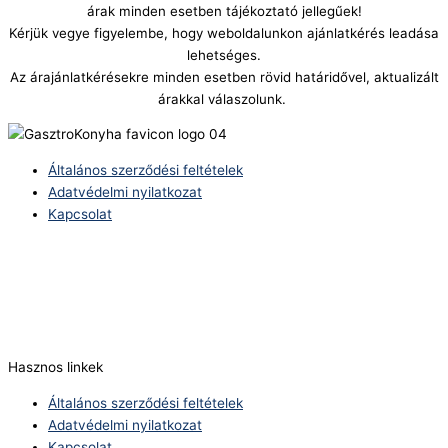
árak minden esetben tájékoztató jellegűek!
Kérjük vegye figyelembe, hogy weboldalunkon ajánlatkérés leadása
lehetséges.
Az árajánlatkérésekre minden esetben rövid határidővel, aktualizált
árakkal válaszolunk.
Általános szerződési feltételek
Adatvédelmi nyilatkozat
Kapcsolat
Telefonszám:
(+36) 70 386 6929
E-Mail:
info@zericom.hu
Hasznos linkek
Általános szerződési feltételek
Adatvédelmi nyilatkozat
Kapcsolat