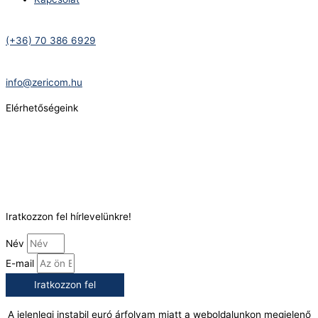
Telefonszám:
(+36) 70 386 6929
E-Mail:
info@zericom.hu
Elérhetőségeink
Telefonszám:
(+36) 70 386 6929
E-Mail:
info@gasztrokonyha.hu
Iratkozzon fel hírlevelünkre!
Név
E-mail
Iratkozzon fel
A jelenlegi instabil euró árfolyam miatt a weboldalunkon megjelenő