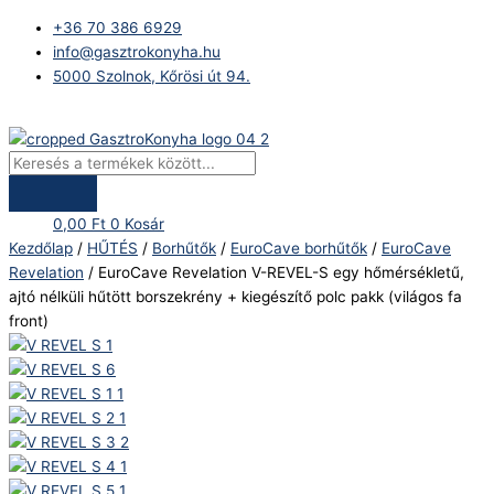
Skip
Products
EuroCave
+36 70 386 6929
to
search
Revelation
info@gasztrokonyha.hu
content
V-
5000 Szolnok, Kőrösi út 94.
REVEL-
S
Bejelentkezés
egy
hőmérsékletű,
ajtó
nélküli
0,00
Ft
0
Kosár
hűtött
Kezdőlap
/
HŰTÉS
/
Borhűtők
/
EuroCave borhűtők
/
EuroCave
borszekrény
Revelation
/ EuroCave Revelation V-REVEL-S egy hőmérsékletű,
+
ajtó nélküli hűtött borszekrény + kiegészítő polc pakk (világos fa
kiegészítő
front)
polc
pakk
(világos
fa
front)
mennyiség