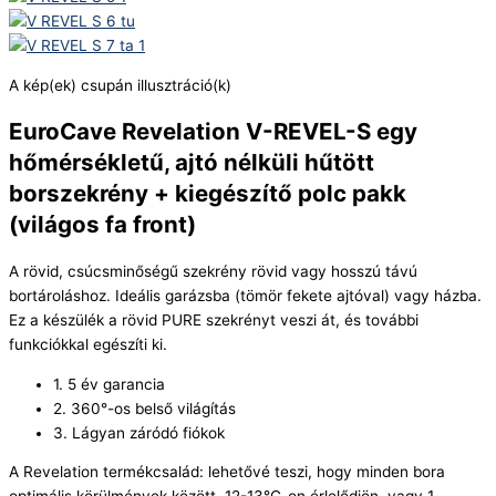
A kép(ek) csupán illusztráció(k)
EuroCave Revelation V-REVEL-S egy
hőmérsékletű, ajtó nélküli hűtött
borszekrény + kiegészítő polc pakk
(világos fa front)
A rövid, csúcsminőségű szekrény rövid vagy hosszú távú
bortároláshoz. Ideális garázsba (tömör fekete ajtóval) vagy házba.
Ez a készülék a rövid PURE szekrényt veszi át, és további
funkciókkal egészíti ki.
1. 5 év garancia
2. 360°-os belső világítás
3. Lágyan záródó fiókok
A Revelation termékcsalád: lehetővé teszi, hogy minden bora