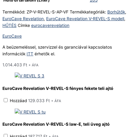
205
Termékkód:
ZP-V-REVEL-S-AP-VF
Termékkategóriák:
Borhűtők
,
EuroCave Revelation
,
EuroCave Revelation V-REVEL-S modell
,
HŰTÉS
Címke
eurocaverevelation
EuroCave
A beüzemeléssel, szervizzel és garanciával kapcsolatos
információk
ITT
érhetők el.
1.014.403
Ft
+ ÁFA
EuroCave Revelation V-REVEL-S fényes fekete teli ajtó
Hozzáad
129.033
Ft
+ ÁFA
EuroCave Revelation V-REVEL-S law-E, teli üveg ajtó
Hozzáad
187.717
Ft
+ ÁFA