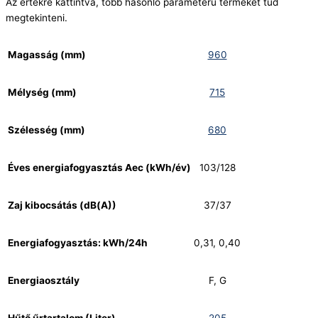
Az értékre kattintva, több hasonló paraméterű terméket tud
megtekinteni.
Magasság (mm)
960
Mélység (mm)
715
Szélesség (mm)
680
Éves energiafogyasztás Aec (kWh/év)
103/128
Zaj kibocsátás (dB(A))
37/37
Energiafogyasztás: kWh/24h
0,31, 0,40
Energiaosztály
F, G
Hűtő űrtartalom (Liter)