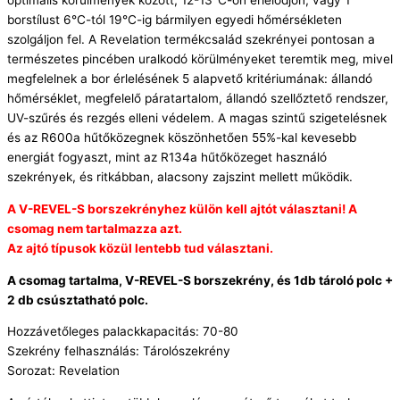
optimális körülmények között, 12-13°C-on érlelődjön, vagy 1
borstílust 6°C-tól 19°C-ig bármilyen egyedi hőmérsékleten
szolgáljon fel. A Revelation termékcsalád szekrényei pontosan a
természetes pincében uralkodó körülményeket teremtik meg, mivel
megfelelnek a bor érlelésének 5 alapvető kritériumának: állandó
hőmérséklet, megfelelő páratartalom, állandó szellőztető rendszer,
UV-szűrés és rezgés elleni védelem. A magas szintű szigetelésnek
és az R600a hűtőközegnek köszönhetően 55%-kal kevesebb
energiát fogyaszt, mint az R134a hűtőközeget használó
szekrények, és ritkábban, alacsony zajszint mellett működik.
A V-REVEL-S borszekrényhez külön kell ajtót választani! A
csomag nem tartalmazza azt.
Az ajtó típusok közül lentebb tud választani.
A csomag tartalma, V-REVEL-S borszekrény, és 1db tároló polc +
2 db csúsztatható polc.
Hozzávetőleges palackkapacitás: 70-80
Szekrény felhasználás: Tárolószekrény
Sorozat: Revelation