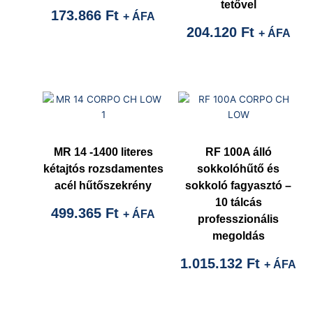
tetővel
173.866
Ft
+ ÁFA
204.120
Ft
+ ÁFA
MR 14 -1400 literes
RF 100A álló
kétajtós rozsdamentes
sokkolóhűtő és
acél hűtőszekrény
sokkoló fagyasztó –
10 tálcás
499.365
Ft
+ ÁFA
professzionális
megoldás
1.015.132
Ft
+ ÁFA