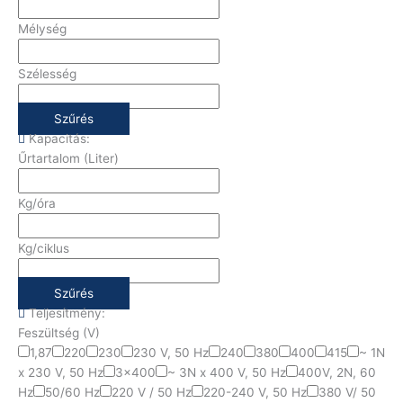
Mélység
Szélesség
Szűrés
Kapacitás:
Űrtartalom (Liter)
Kg/óra
Kg/ciklus
Szűrés
Teljesítmény:
Feszültség (V)
1,87
220
230
230 V, 50 Hz
240
380
400
415
~ 1N
x 230 V, 50 Hz
3x400
~ 3N x 400 V, 50 Hz
400V, 2N, 60
Hz
50/60 Hz
220 V / 50 Hz
220-240 V, 50 Hz
380 V/ 50