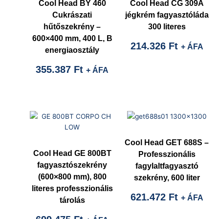
Cool Head BY 460
Cool Head CG 309A
Cukrászati
jégkrém fagyasztóláda
hűtőszekrény –
300 literes
600×400 mm, 400 L, B
214.326
Ft
+ ÁFA
energiaosztály
355.387
Ft
+ ÁFA
Cool Head GET 688S –
Cool Head GE 800BT
Professzionális
fagyasztószekrény
fagylaltfagyasztó
(600×800 mm), 800
szekrény, 600 liter
literes professzionális
621.472
Ft
+ ÁFA
tárolás