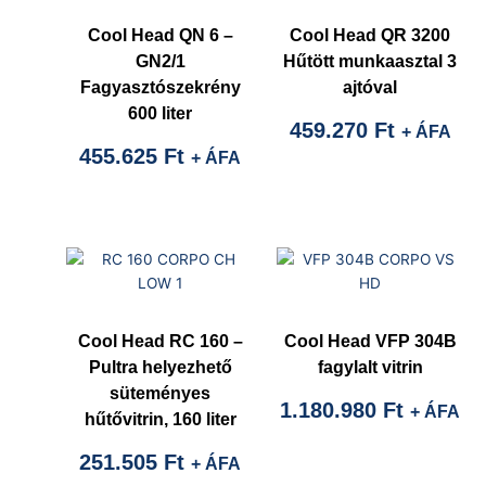
Cool Head QN 6 –
Cool Head QR 3200
GN2/1
Hűtött munkaasztal 3
Fagyasztószekrény
ajtóval
600 liter
459.270
Ft
+ ÁFA
455.625
Ft
+ ÁFA
Cool Head RC 160 –
Cool Head VFP 304B
Pultra helyezhető
fagylalt vitrin
süteményes
1.180.980
Ft
+ ÁFA
hűtővitrin, 160 liter
251.505
Ft
+ ÁFA