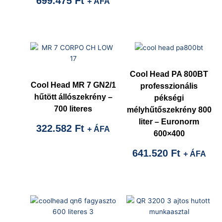
699.475
Ft
+ ÁFA
Cool Head PA 800BT
Cool Head MR 7 GN2/1
professzionális
hűtött állószekrény –
pékségi
700 literes
mélyhűtőszekrény 800
liter – Euronorm
322.582
Ft
+ ÁFA
600×400
641.520
Ft
+ ÁFA