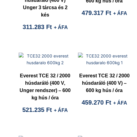
húsdaráló (400 V)
600 kg hús / óra
Unger 3 tárcsa és 2
479.317
Ft
+ ÁFA
kés
311.283
Ft
+ ÁFA
Everest TCE 32 / 2000
Everest TCE 32 / 2000
húsdaráló (400 V,
húsdaráló (400 V) –
Unger rendszer) – 600
600 kg hús / óra
kg hús / óra
459.270
Ft
+ ÁFA
521.235
Ft
+ ÁFA