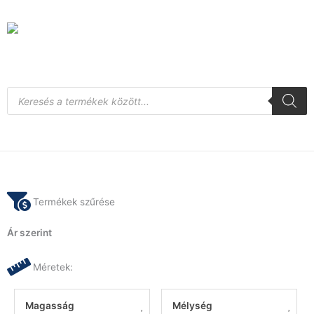
Skip
to
content
Products
search
Termékek szűrése
Ár szerint
Méretek:
Magasság
Mélység