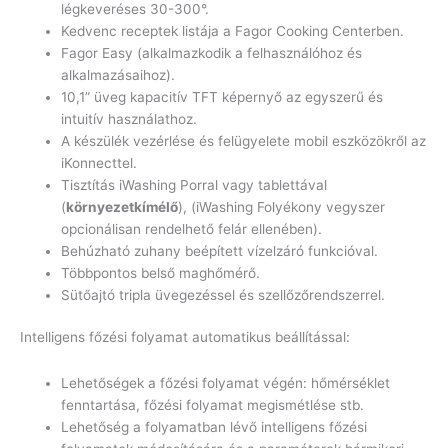
légkeveréses 30-300°.
Kedvenc receptek listája a Fagor Cooking Centerben.
Fagor Easy (alkalmazkodik a felhasználóhoz és
alkalmazásaihoz).
10,1” üveg kapacitív TFT képernyő az egyszerű és
intuitív használathoz.
A készülék vezérlése és felügyelete mobil eszközökről az
iKonnecttel.
Tisztítás iWashing Porral vagy tablettával
(
környezetkímélő
), (iWashing Folyékony vegyszer
opcionálisan rendelhető felár ellenében).
Behúzható zuhany beépített vízelzáró funkcióval.
Többpontos belső maghőmérő.
Sütőajtó tripla üvegezéssel és szellőzőrendszerrel.
Intelligens főzési folyamat automatikus beállítással:
Lehetőségek a főzési folyamat végén: hőmérséklet
fenntartása, főzési folyamat megismétlése stb.
Lehetőség a folyamatban lévő intelligens főzési