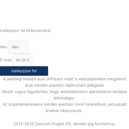
E-Mail:
info@gasztrokonyha.hu
Iratkozzon fel hírlevelünkre!
Név
E-mail
Iratkozzon fel
A jelenlegi instabil euró árfolyam miatt a weboldalunkon megjelenő
árak minden esetben tájékoztató jellegűek!
Kérjük vegye figyelembe, hogy weboldalunkon ajánlatkérés leadása
lehetséges.
Az árajánlatkérésekre minden esetben rövid határidővel, aktualizált
árakkal válaszolunk.
2013-2025 Zericom Projekt Kft. Minden jog fenntartva.