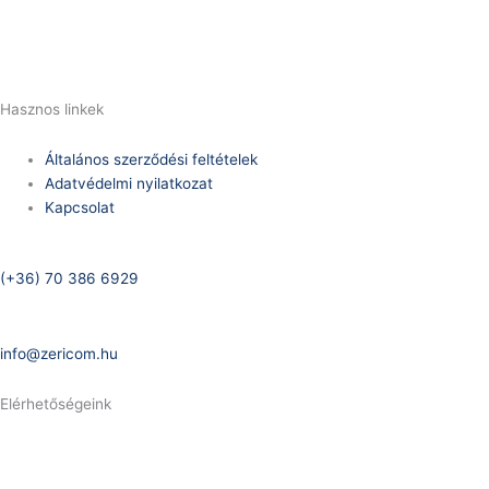
E-Mail:
info@zericom.hu
Hasznos linkek
Általános szerződési feltételek
Adatvédelmi nyilatkozat
Kapcsolat
Telefonszám:
(+36) 70 386 6929
E-Mail:
info@zericom.hu
Elérhetőségeink
Telefonszám:
(+36) 70 386 6929