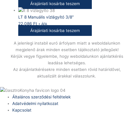
Árajánlati kosárba teszem
LT 8 Manuális vízlágyító 3/8″
22.086
Ft
+ ÁFA
Árajánlati kosárba teszem
A jelenlegi instabil euró árfolyam miatt a weboldalunkon
megjelenő árak minden esetben tájékoztató jellegűek!
Kérjük vegye figyelembe, hogy weboldalunkon ajánlatkérés
leadása lehetséges.
Az árajánlatkérésekre minden esetben rövid határidővel,
aktualizált árakkal válaszolunk.
Általános szerződési feltételek
Adatvédelmi nyilatkozat
Kapcsolat
Telefonszám:
(+36) 70 386 6929