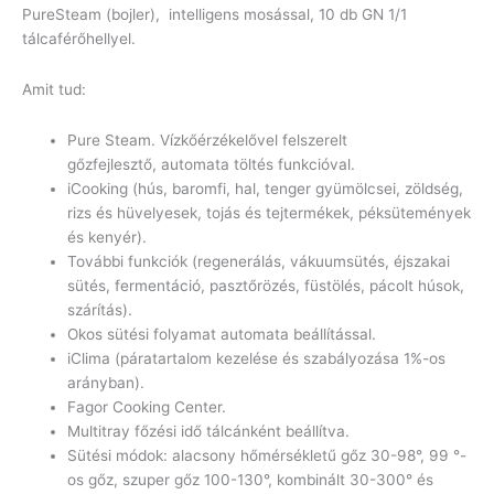
PureSteam (bojler), intelligens mosással, 10 db GN 1/1
tálcaférőhellyel.
Amit tud:
Pure Steam. Vízkőérzékelővel felszerelt
gőzfejlesztő, automata töltés funkcióval.
iCooking (hús, baromfi, hal, tenger gyümölcsei, zöldség,
rizs és hüvelyesek, tojás és tejtermékek, péksütemények
és kenyér).
További funkciók (regenerálás, vákuumsütés, éjszakai
sütés, fermentáció, pasztőrözés, füstölés, pácolt húsok,
szárítás).
Okos sütési folyamat automata beállítással.
iClima (páratartalom kezelése és szabályozása 1%-os
arányban).
Fagor Cooking Center.
Multitray főzési idő tálcánként beállítva.
Sütési módok: alacsony hőmérsékletű gőz 30-98°, 99 °-
os gőz, szuper gőz 100-130°, kombinált 30-300° és