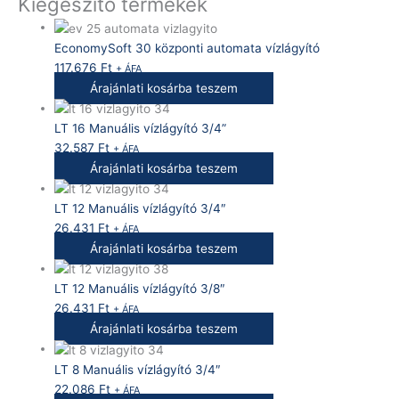
Kiegészítő termékek
EconomySoft 30 központi automata vízlágyító
117.676
Ft
+ ÁFA
Árajánlati kosárba teszem
LT 16 Manuális vízlágyító 3/4”
32.587
Ft
+ ÁFA
Árajánlati kosárba teszem
LT 12 Manuális vízlágyító 3/4″
26.431
Ft
+ ÁFA
Árajánlati kosárba teszem
LT 12 Manuális vízlágyító 3/8″
26.431
Ft
+ ÁFA
Árajánlati kosárba teszem
LT 8 Manuális vízlágyító 3/4″
22.086
Ft
+ ÁFA