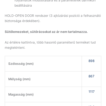
folyamatok módosítására és a paraméterek bármikori
beállítására
HOLD-OPEN DOOR rendszer (3 ajtózárási pozíció a felhasználó
biztonsága érdekében).
Sütőlemezeket, sütőrácsokat az ár nem tartalmazza.
Az értékre kattintva, több hasonló paraméterű terméket tud
megtekinteni.
898
Szélesség (mm)
867
Mélység (mm)
1117
Magasság (mm)