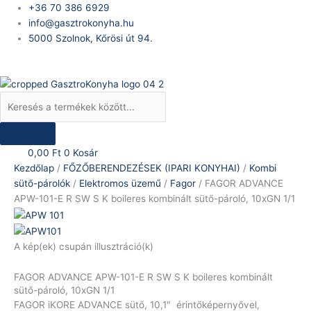
Skip
Products
FAGOR
Original
Current
+36 70 386 6929
to
search
ADVANCE
price
price
info@gasztrokonyha.hu
content
APW-
was:
is:
5000 Szolnok, Kőrösi út 94.
101-
4.997.790 Ft.
2.813.361 Ft.
Bejelentkezés
E
R
SW
S
K
boileres
0,00
Ft
0
Kosár
kombinált
Kezdőlap
/
FŐZŐBERENDEZÉSEK (IPARI KONYHAI)
/
Kombi
sütő-
sütő-párolók
/
Elektromos üzemű
/
Fagor
/ FAGOR ADVANCE
pároló,
APW-101-E R SW S K boileres kombinált sütő-pároló, 10xGN 1/1
10xGN
1/1
mennyiség
A kép(ek) csupán illusztráció(k)
FAGOR ADVANCE APW-101-E R SW S K boileres kombinált
sütő-pároló, 10xGN 1/1
FAGOR iKORE ADVANCE sütő, 10,1″ érintőképernyővel,