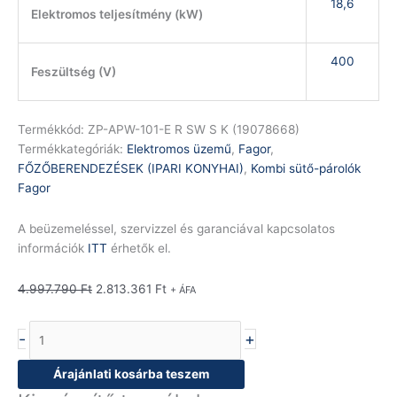
18,6
Elektromos teljesítmény (kW)
400
Feszültség (V)
Termékkód:
ZP-APW-101-E R SW S K (19078668)
Termékkategóriák:
Elektromos üzemű
,
Fagor
,
FŐZŐBERENDEZÉSEK (IPARI KONYHAI)
,
Kombi sütő-párolók
Fagor
A beüzemeléssel, szervizzel és garanciával kapcsolatos
információk
ITT
érhetők el.
4.997.790
Ft
2.813.361
Ft
+ ÁFA
-
+
Árajánlati kosárba teszem