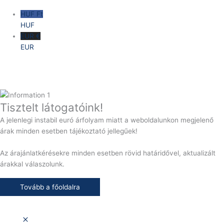
HUF Ft
HUF
EUR €
EUR
Tisztelt látogatóink!
A jelenlegi instabil euró árfolyam miatt a weboldalunkon megjelenő
árak minden esetben tájékoztató jellegűek!
Az árajánlatkérésekre minden esetben rövid határidővel, aktualizált
árakkal válaszolunk.
Tovább a főoldalra