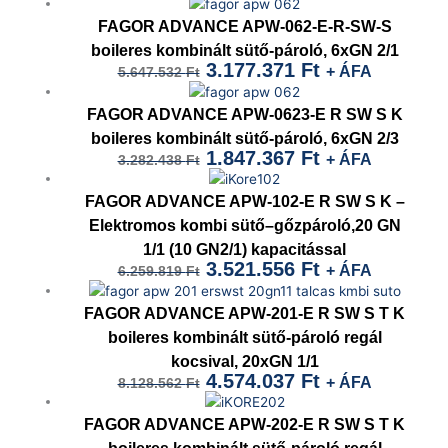
Original
Current
price
price
FAGOR ADVANCE APW-062-E-R-SW-S
was:
is:
boileres kombinált sütő-pároló, 6xGN 2/1
3.177.371
Ft
+ ÁFA
5.647.532
Ft
5.647.532 Ft.
3.177.371 Ft.
Original
Current
price
price
FAGOR ADVANCE APW-0623-E R SW S K
was:
is:
boileres kombinált sütő-pároló, 6xGN 2/3
1.847.367
Ft
+ ÁFA
3.282.438
Ft
3.282.438 Ft.
1.847.367 Ft.
Original
Current
price
price
FAGOR ADVANCE APW-102-E R SW S K –
was:
is:
Elektromos kombi sütő–gőzpároló,20 GN
1/1 (10 GN2/1) kapacitással
6.259.819 Ft.
3.521.556 Ft.
3.521.556
Ft
+ ÁFA
6.259.819
Ft
Original
Current
price
price
FAGOR ADVANCE APW-201-E R SW S T K
was:
is:
boileres kombinált sütő-pároló regál
kocsival, 20xGN 1/1
8.128.562 Ft.
4.574.037 Ft.
4.574.037
Ft
+ ÁFA
8.128.562
Ft
Original
Current
price
price
FAGOR ADVANCE APW-202-E R SW S T K