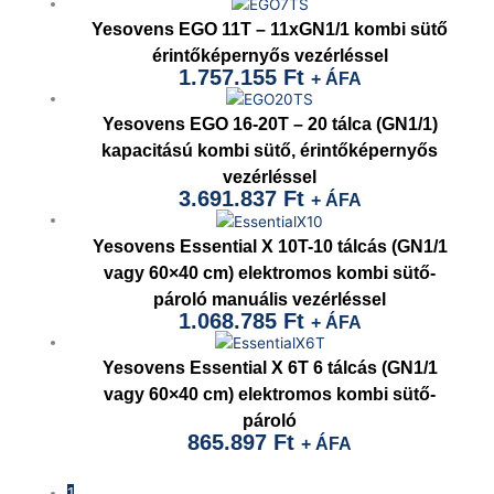
Yesovens EGO 11T – 11xGN1/1 kombi sütő
érintőképernyős vezérléssel
1.757.155
Ft
+ ÁFA
Yesovens EGO 16-20T – 20 tálca (GN1/1)
kapacitású kombi sütő, érintőképernyős
vezérléssel
3.691.837
Ft
+ ÁFA
Yesovens Essential X 10T-10 tálcás (GN1/1
vagy 60×40 cm) elektromos kombi sütő-
pároló manuális vezérléssel
1.068.785
Ft
+ ÁFA
Yesovens Essential X 6T 6 tálcás (GN1/1
vagy 60×40 cm) elektromos kombi sütő-
pároló
865.897
Ft
+ ÁFA
1