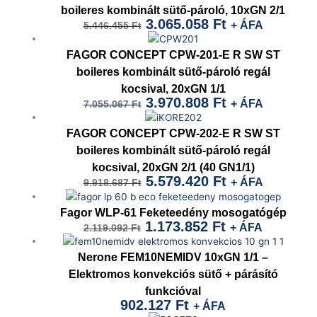
was:
is:
boileres kombinált sütő-pároló, 10xGN 2/1
3.065.058
Ft
+ ÁFA
5.446.455
Ft
5.446.455 Ft.
3.065.058 Ft.
Original
Current
price
price
FAGOR CONCEPT CPW-201-E R SW ST
was:
is:
boileres kombinált sütő-pároló regál
kocsival, 20xGN 1/1
7.055.067 Ft.
3.970.808 Ft.
3.970.808
Ft
+ ÁFA
7.055.067
Ft
Original
Current
price
price
FAGOR CONCEPT CPW-202-E R SW ST
was:
is:
boileres kombinált sütő-pároló regál
kocsival, 20xGN 2/1 (40 GN1/1)
9.918.687 Ft.
5.579.420 Ft.
5.579.420
Ft
+ ÁFA
9.918.687
Ft
Original
Current
price
price
Fagor WLP-61 Feketeedény mosogatógép
1.173.852
Ft
+ ÁFA
2.119.092
Ft
was:
is:
2.119.092 Ft.
1.173.852 Ft.
Nerone FEM10NEMIDV 10xGN 1/1 –
Elektromos konvekciós sütő + párásító
funkcióval
902.127
Ft
+ ÁFA