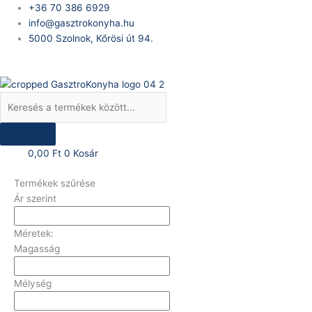
Skip
Products
+36 70 386 6929
to
search
info@gasztrokonyha.hu
content
5000 Szolnok, Kőrösi út 94.
Bejelentkezés
0,00
Ft
0
Kosár
Termékek szűrése
Ár szerint
Méretek:
Magasság
Mélység