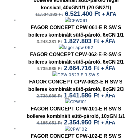
was:
is:
boileres kombinált sütő-pároló regál
kocsival, 40xGN1/1 (20 GN2/1)
11.534.182 Ft.
6.521.400 Ft.
6.521.400
Ft
+ ÁFA
11.534.182
Ft
Original
Current
price
price
FAGOR CONCEPT CPW-061-E R SW S
was:
is:
boileres kombinált sütő-pároló, 6xGN 1/1
1.827.803
Ft
+ ÁFA
3.248.381
Ft
3.248.381 Ft.
1.827.803 Ft.
Original
Current
price
price
FAGOR CONCEPT CPW-062-E-R-SW-S
was:
is:
boileres kombinált sütő-pároló, 6xGN 2/1
2.664.716
Ft
+ ÁFA
4.735.985
Ft
4.735.985 Ft.
2.664.716 Ft.
Original
Current
price
price
FAGOR CONCEPT CPW-0623-E R SW S
was:
is:
boileres kombinált sütő-pároló, 6xGN 2/3
1.541.586
Ft
+ ÁFA
2.738.988
Ft
2.738.988 Ft.
1.541.586 Ft.
Original
Current
price
price
FAGOR CONCEPT CPW-101-E R SW S
was:
is:
boileres kombinált sütő-pároló, 10xGN 1/1
2.354.950
Ft
+ ÁFA
4.185.651
Ft
4.185.651 Ft.
2.354.950 Ft.
Original
Current
price
price
FAGOR CONCEPT CPW-102-E R SW S