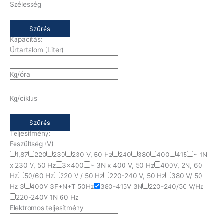
Szélesség
Szűrés
Kapacitás:
Űrtartalom (Liter)
Kg/óra
Kg/ciklus
Szűrés
Teljesítmény:
Feszültség (V)
1,87
220
230
230 V, 50 Hz
240
380
400
415
~ 1N
x 230 V, 50 Hz
3x400
~ 3N x 400 V, 50 Hz
400V, 2N, 60
Hz
50/60 Hz
220 V / 50 Hz
220-240 V, 50 Hz
380 V/ 50
Hz 3
400V 3F+N+T 50Hz
380-415V 3N
220-240/50 V/Hz
220-240V 1N 60 Hz
Elektromos teljesítmény