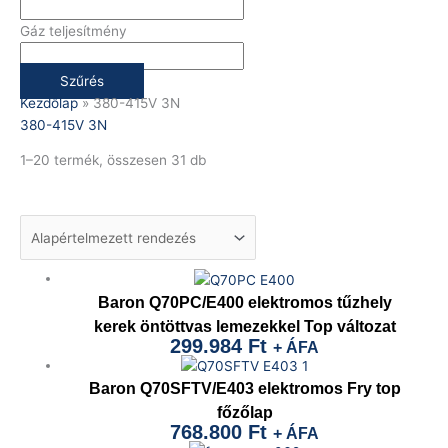
Gáz teljesítmény
Szűrés
Kezdőlap
»
380-415V 3N
380-415V 3N
1–20 termék, összesen 31 db
Baron Q70PC/E400 elektromos tűzhely
kerek öntöttvas lemezekkel Top változat
299.984
Ft
+ ÁFA
Baron Q70SFTV/E403 elektromos Fry top
főzőlap
768.800
Ft
+ ÁFA