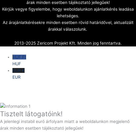
árak minden esetben tájékoztató jellegűek!
Kérjük vegye figyelembe, hogy weboldalunkon ajánlatkérés leadása
lehetséges.
Az árajánlatkérésekre minden esetben rövid határidővel, aktualizált
árakkal válaszolunk.
2013-2025 Zericom Projekt Kft. Minden jog fenntartva.
HUF Ft
HUF
EUR €
EUR
Tisztelt látogatóink!
A jelenlegi instabil euró árfolyam miatt a weboldalunkon megjelenő
árak minden esetben tájékoztató jellegűek!