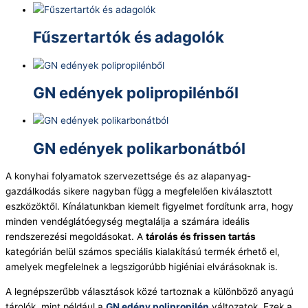
Fűszertartók és adagolók
GN edények polipropilénből
GN edények polikarbonátból
A konyhai folyamatok szervezettsége és az alapanyag-
gazdálkodás sikere nagyban függ a megfelelően kiválasztott
eszközöktől. Kínálatunkban kiemelt figyelmet fordítunk arra, hogy
minden vendéglátóegység megtalálja a számára ideális
rendszerezési megoldásokat. A
tárolás és frissen tartás
kategórián belül számos speciális kialakítású termék érhető el,
amelyek megfelelnek a legszigorúbb higiéniai elvárásoknak is.
A legnépszerűbb választások közé tartoznak a különböző anyagú
tárolók, mint például a
GN edény polipropilén
változatok. Ezek a