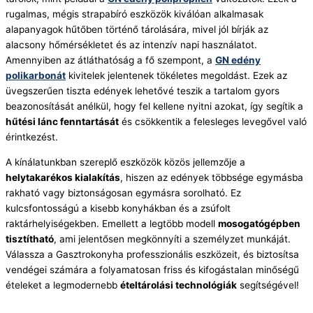
rugalmas, mégis strapabíró eszközök kiválóan alkalmasak
alapanyagok hűtőben történő tárolására, mivel jól bírják az
alacsony hőmérsékletet és az intenzív napi használatot.
Amennyiben az átláthatóság a fő szempont, a
GN edény
polikarbonát
kivitelek jelentenek tökéletes megoldást. Ezek az
üvegszerűen tiszta edények lehetővé teszik a tartalom gyors
beazonosítását anélkül, hogy fel kellene nyitni azokat, így segítik a
hűtési lánc fenntartását
és csökkentik a felesleges levegővel való
érintkezést.
A kínálatunkban szereplő eszközök közös jellemzője a
helytakarékos kialakítás
, hiszen az edények többsége egymásba
rakható vagy biztonságosan egymásra sorolható. Ez
kulcsfontosságú a kisebb konyhákban és a zsúfolt
raktárhelyiségekben. Emellett a legtöbb modell
mosogatógépben
tisztítható
, ami jelentősen megkönnyíti a személyzet munkáját.
Válassza a Gasztrokonyha professzionális eszközeit, és biztosítsa
vendégei számára a folyamatosan friss és kifogástalan minőségű
ételeket a legmodernebb
ételtárolási technológiák
segítségével!