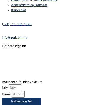
Adatvédelmi nyilatkozat
Kapcsolat
Telefonszám:
(+36) 70 386 6929
E-Mail:
info@zericom.hu
Elérhetőségeink
Telefonszám:
(+36) 70 386 6929
E-Mail:
info@gasztrokonyha.hu
Iratkozzon fel hírlevelünkre!
Név
E-mail
Iratkozzon fel