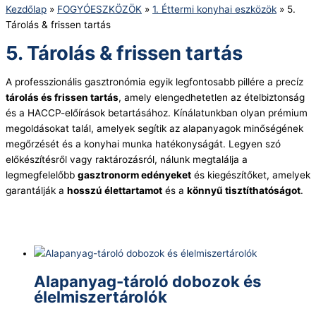
Kezdőlap
»
FOGYÓESZKÖZÖK
»
1. Éttermi konyhai eszközök
»
5.
Tárolás & frissen tartás
5. Tárolás & frissen tartás
A professzionális gasztronómia egyik legfontosabb pillére a precíz
tárolás és frissen tartás
, amely elengedhetetlen az ételbiztonság
és a HACCP-előírások betartásához. Kínálatunkban olyan prémium
megoldásokat talál, amelyek segítik az alapanyagok minőségének
megőrzését és a konyhai munka hatékonyságát. Legyen szó
előkészítésről vagy raktározásról, nálunk megtalálja a
legmegfelelőbb
gasztronorm edényeket
és kiegészítőket, amelyek
garantálják a
hosszú élettartamot
és a
könnyű tisztíthatóságot
.
Alapanyag-tároló dobozok és
élelmiszertárolók