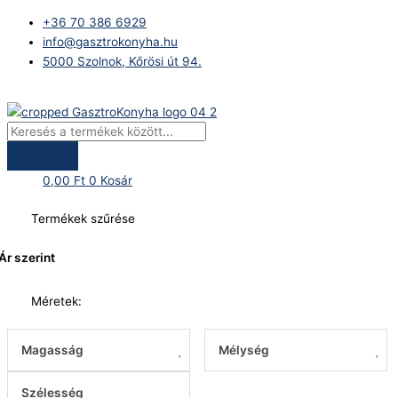
Skip
Products
+36 70 386 6929
to
search
info@gasztrokonyha.hu
content
5000 Szolnok, Kőrösi út 94.
Bejelentkezés
0,00
Ft
0
Kosár
Termékek szűrése
Ár szerint
Méretek:
Magasság
Mélység
Szélesség