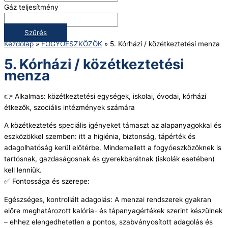
Gáz teljesítmény
Szűrés
Kezdőlap
»
FOGYÓESZKÖZÖK
»
5. Kórházi / közétkeztetési menza
5. Kórházi / közétkeztetési
menza
👉 Alkalmas: közétkeztetési egységek, iskolai, óvodai, kórházi
étkezők, szociális intézmények számára
A közétkeztetés speciális igényeket támaszt az alapanyagokkal és
eszközökkel szemben: itt a higiénia, biztonság, tápérték és
adagolhatóság kerül előtérbe. Mindemellett a fogyóeszközöknek is
tartósnak, gazdaságosnak és gyerekbarátnak (iskolák esetében)
kell lenniük.
✅ Fontossága és szerepe:
Egészséges, kontrollált adagolás: A menzai rendszerek gyakran
előre meghatározott kalória- és tápanyagértékek szerint készülnek
– ehhez elengedhetetlen a pontos, szabványosított adagolás és