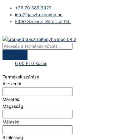
Skip
Products
+36 70 386 6929
to
search
info@gasztrokonyha.hu
content
5000 Szolnok, Kőrösi út 94.
Bejelentkezés
0,00
Ft
0
Kosár
Termékek szűrése
Ár szerint
Méretek:
Magasság
Mélység
Szélesség