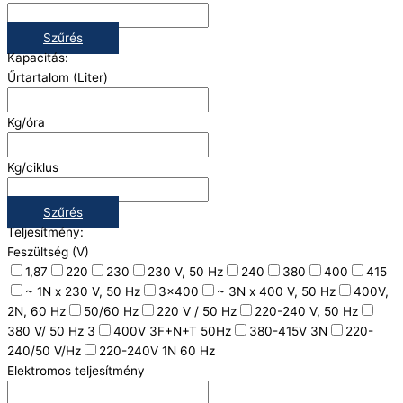
Szűrés
Kapacitás:
Űrtartalom (Liter)
Kg/óra
Kg/ciklus
Szűrés
Teljesítmény:
Feszültség (V)
1,87
220
230
230 V, 50 Hz
240
380
400
415
~ 1N x 230 V, 50 Hz
3x400
~ 3N x 400 V, 50 Hz
400V,
2N, 60 Hz
50/60 Hz
220 V / 50 Hz
220-240 V, 50 Hz
380 V/ 50 Hz 3
400V 3F+N+T 50Hz
380-415V 3N
220-
240/50 V/Hz
220-240V 1N 60 Hz
Elektromos teljesítmény