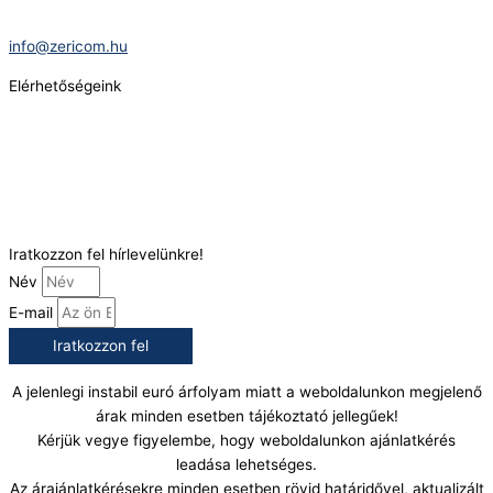
E-Mail:
info@zericom.hu
Elérhetőségeink
Telefonszám:
(+36) 70 386 6929
E-Mail:
info@gasztrokonyha.hu
Iratkozzon fel hírlevelünkre!
Név
E-mail
Iratkozzon fel
A jelenlegi instabil euró árfolyam miatt a weboldalunkon megjelenő
árak minden esetben tájékoztató jellegűek!
Kérjük vegye figyelembe, hogy weboldalunkon ajánlatkérés
leadása lehetséges.
Az árajánlatkérésekre minden esetben rövid határidővel, aktualizált