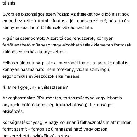
tálalás.
Gyors és biztonságos szervírozás: Az ételeket rövid idő alatt sok
emberhez kell eljuttatni – fontos a jól rendszerezhető, hőtartó és
könnyen kezelhető tálalóeszközök használata.
Higiéniai szempontok: A zárt tálcás rendszerek, könnyen
fertőtleníthető műanyag vagy eldobható tálak kiemelten fontosak
különösen kórházi környezetben.
Felhasználóbarátság: Iskolai menzánál fontos a gyerekek által is
könnyen használható, nem törékeny, vidám színvilágú,
ergonomikus evőeszközök alkalmazása.
🎯 Mire figyeljünk a választásnál?
Anyaghasználat: BPA-mentes, tartós műanyag vagy lebomló
anyagok; hőtűrő képesség (mikrózhatóság), biztonságos
élkiképzés.
Költséghatékonyság: A nagy volumenű felhasználás miatt minden
forint számít – fontos az újrahasználható vagy olcsón
beszerezhető eszközök választása.