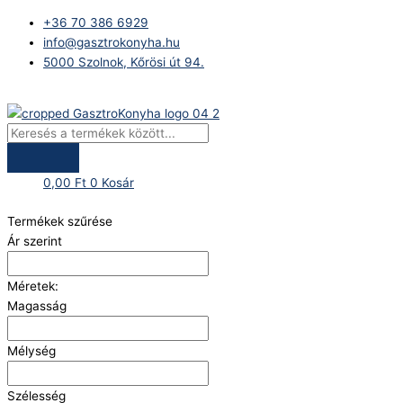
Skip
Products
+36 70 386 6929
to
search
info@gasztrokonyha.hu
content
5000 Szolnok, Kőrösi út 94.
Bejelentkezés
0,00
Ft
0
Kosár
Termékek szűrése
Ár szerint
Méretek:
Magasság
Mélység
Szélesség