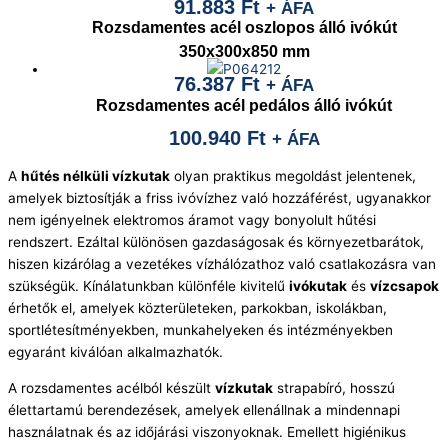
91.883
Ft
+ ÁFA
Rozsdamentes acél oszlopos álló ivókút
350x300x850 mm
76.387
Ft
+ ÁFA
Rozsdamentes acél pedálos álló ivókút
100.940
Ft
+ ÁFA
A
hűtés nélküli vízkutak
olyan praktikus megoldást jelentenek,
amelyek biztosítják a friss ivóvízhez való hozzáférést, ugyanakkor
nem igényelnek elektromos áramot vagy bonyolult hűtési
rendszert. Ezáltal különösen gazdaságosak és környezetbarátok,
hiszen kizárólag a vezetékes vízhálózathoz való csatlakozásra van
szükségük. Kínálatunkban különféle kivitelű
ivókutak
és
vízcsapok
érhetők el, amelyek közterületeken, parkokban, iskolákban,
sportlétesítményekben, munkahelyeken és intézményekben
egyaránt kiválóan alkalmazhatók.
A rozsdamentes acélból készült
vízkutak
strapabíró, hosszú
élettartamú berendezések, amelyek ellenállnak a mindennapi
használatnak és az időjárási viszonyoknak. Emellett higiénikus