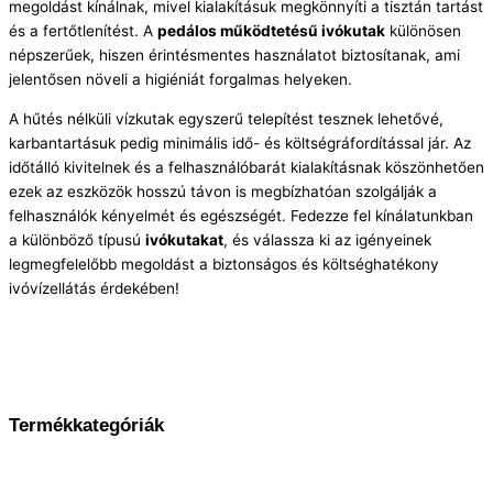
megoldást kínálnak, mivel kialakításuk megkönnyíti a tisztán tartást
és a fertőtlenítést. A
pedálos működtetésű ivókutak
különösen
népszerűek, hiszen érintésmentes használatot biztosítanak, ami
jelentősen növeli a higiéniát forgalmas helyeken.
A hűtés nélküli vízkutak egyszerű telepítést tesznek lehetővé,
karbantartásuk pedig minimális idő- és költségráfordítással jár. Az
időtálló kivitelnek és a felhasználóbarát kialakításnak köszönhetően
ezek az eszközök hosszú távon is megbízhatóan szolgálják a
felhasználók kényelmét és egészségét. Fedezze fel kínálatunkban
a különböző típusú
ivókutakat
, és válassza ki az igényeinek
legmegfelelőbb megoldást a biztonságos és költséghatékony
ivóvízellátás érdekében!
Termékkategóriák