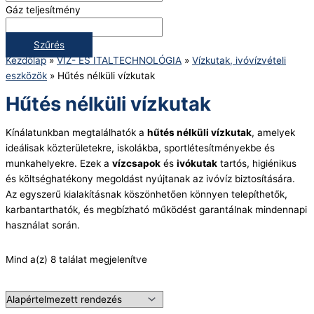
Gáz teljesítmény
Szűrés
Kezdőlap
»
VÍZ- ÉS ITALTECHNOLÓGIA
»
Vízkutak, ivóvízvételi
eszközök
»
Hűtés nélküli vízkutak
Hűtés nélküli vízkutak
Kínálatunkban megtalálhatók a
hűtés nélküli vízkutak
, amelyek
ideálisak közterületekre, iskolákba, sportlétesítményekbe és
munkahelyekre. Ezek a
vízcsapok
és
ivókutak
tartós, higiénikus
és költséghatékony megoldást nyújtanak az ivóvíz biztosítására.
Az egyszerű kialakításnak köszönhetően könnyen telepíthetők,
karbantarthatók, és megbízható működést garantálnak mindennapi
használat során.
Mind a(z) 8 találat megjelenítve