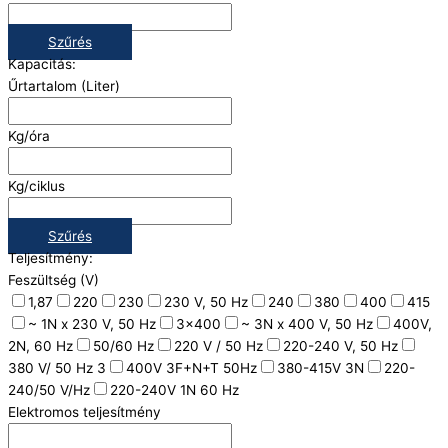
Szűrés
Kapacitás:
Űrtartalom (Liter)
Kg/óra
Kg/ciklus
Szűrés
Teljesítmény:
Feszültség (V)
1,87
220
230
230 V, 50 Hz
240
380
400
415
~ 1N x 230 V, 50 Hz
3x400
~ 3N x 400 V, 50 Hz
400V,
2N, 60 Hz
50/60 Hz
220 V / 50 Hz
220-240 V, 50 Hz
380 V/ 50 Hz 3
400V 3F+N+T 50Hz
380-415V 3N
220-
240/50 V/Hz
220-240V 1N 60 Hz
Elektromos teljesítmény