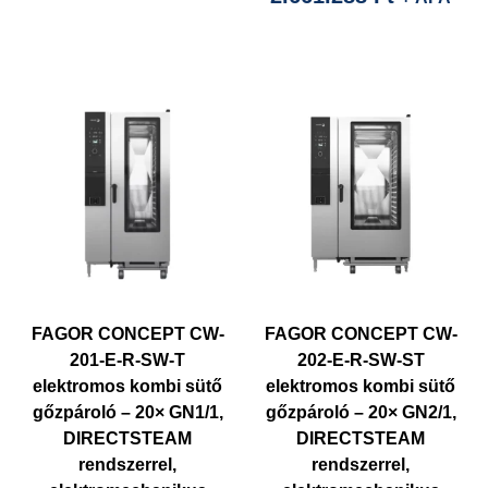
is:
was:
2.661.288
4.730.93
FAGOR CONCEPT CW-
FAGOR CONCEPT CW-
201-E-R-SW-T
202-E-R-SW-ST
elektromos kombi sütő
elektromos kombi sütő
gőzpároló – 20× GN1/1,
gőzpároló – 20× GN2/1,
DIRECTSTEAM
DIRECTSTEAM
rendszerrel,
rendszerrel,