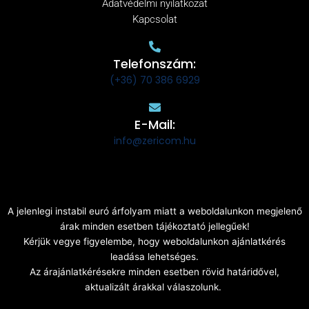
Adatvédelmi nyilatkozat
Kapcsolat
Telefonszám:
(+36) 70 386 6929
E-Mail:
info@zericom.hu
A jelenlegi instabil euró árfolyam miatt a weboldalunkon megjelenő
árak minden esetben tájékoztató jellegűek!
Kérjük vegye figyelembe, hogy weboldalunkon ajánlatkérés
leadása lehetséges.
Az árajánlatkérésekre minden esetben rövid határidővel,
aktualizált árakkal válaszolunk.