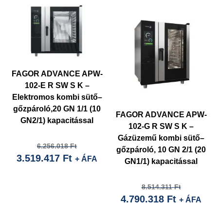
FAGOR ADVANCE APW-
102-E R SW S K –
Elektromos kombi sütő–
gőzpároló,20 GN 1/1 (10
FAGOR ADVANCE APW-
GN2/1) kapacitással
102-G R SW S K –
Gázüzemű kombi sütő–
Current
Original
6.256.018
Ft
gőzpároló, 10 GN 2/1 (20
3.519.417
Ft
price
price
+ ÁFA
GN1/1) kapacitással
is:
was:
3.519.417 Ft.
6.256.018 Ft.
Current
Original
8.514.311
Ft
4.790.318
Ft
price
price
+ ÁFA
is:
was: