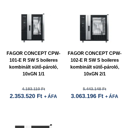
4.790.318
8.514.31
FAGOR CONCEPT CPW-
FAGOR CONCEPT CPW-
101-E R SW S boileres
102-E R SW S boileres
kombinált sütő-pároló,
kombinált sütő-pároló,
10xGN 1/1
10xGN 2/1
Current
Original
Current
Original
4.183.110
Ft
5.443.148
Ft
2.353.520
Ft
3.063.196
Ft
price
price
price
price
+ ÁFA
+ ÁFA
is:
was:
is:
was:
2.353.520 Ft.
4.183.110 Ft.
3.063.196
5.443.14