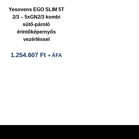
Yesovens EGO SLIM 5T
2/3 – 5xGN2/3 kombi
sütő-pároló
érintőképernyős
vezérléssel
1.254.607
Ft
+ ÁFA