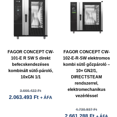
FAGOR CONCEPT CW-
FAGOR CONCEPT CW-
101-E R SW S direkt
102-E-R-SW elektromos
befecskendezéses
kombi sütő gőzpároló –
kombinált sütő-pároló,
10× GN2/1,
10xGN 1/1
DIRECTSTEAM
rendszerrel,
elektromechanikus
Current
Original
3.666.422
Ft
vezérléssel
2.063.493
Ft
price
price
+ ÁFA
is:
was:
Current
Original
4.730.937
Ft
2.063.493 Ft.
3.666.422 Ft.
2.661.288
Ft
price
price
+ ÁFA