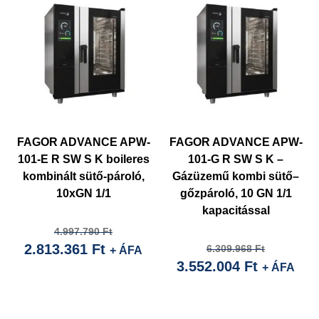
FAGOR ADVANCE APW-
FAGOR ADVANCE APW-
101-E R SW S K boileres
101-G R SW S K –
kombinált sütő-pároló,
Gázüzemű kombi sütő–
10xGN 1/1
gőzpároló, 10 GN 1/1
kapacitással
Current
Original
4.997.790
Ft
2.813.361
Ft
Current
Original
price
price
6.309.968
Ft
+ ÁFA
3.552.004
Ft
price
price
is:
was:
+ ÁFA
is:
was:
2.813.361 Ft.
4.997.790 Ft.
3.552.004
6.309.96