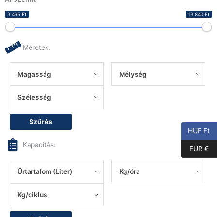
3 465 Ft
13 840 Ft
Méretek:
Magasság
Mélység
Szélesség
Szűrés
HUF Ft
Kapacitás:
EUR €
Űrtartalom (Liter)
Kg/óra
Kg/ciklus