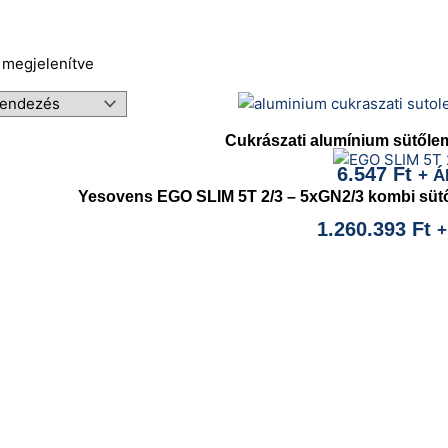
t megjelenítve
Cukrászati alumínium sütőle
6.547
Ft
+ Á
Yesovens EGO SLIM 5T 2/3 – 5xGN2/3 kombi sütő
1.260.393
Ft
+