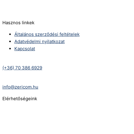
E-Mail:
info@zericom.hu
Hasznos linkek
Általános szerződési feltételek
Adatvédelmi nyilatkozat
Kapcsolat
Telefonszám:
(+36) 70 386 6929
E-Mail:
info@zericom.hu
Elérhetőségeink
Telefonszám:
(+36) 70 386 6929
E-Mail: