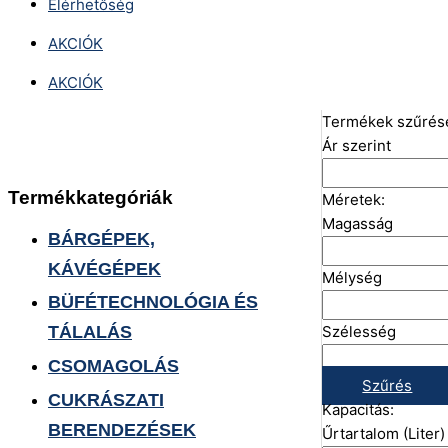
Elérhetőség
AKCIÓK
AKCIÓK
Termékek szűrés
Ár szerint
Termékkategóriák
Méretek:
Magasság
BÁRGÉPEK,
KÁVÉGÉPEK
Mélység
BÜFÉTECHNOLÓGIA ÉS
Szélesség
TÁLALÁS
CSOMAGOLÁS
Szűrés
CUKRÁSZATI
Kapacitás:
BERENDEZÉSEK
Űrtartalom (Liter)