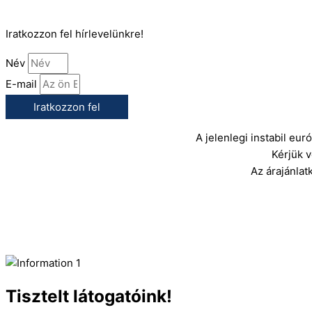
info@gasztrokonyha.hu
Iratkozzon fel hírlevelünkre!
Név
E-mail
Iratkozzon fel
A jelenlegi instabil eu
Kérjük 
Az árajánlat
Tisztelt látogatóink!