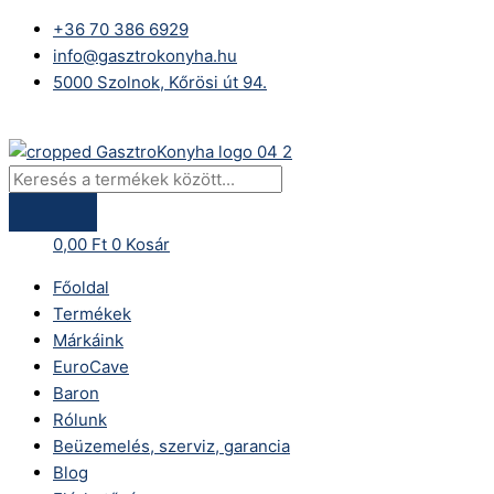
Skip
Products
+36 70 386 6929
to
search
info@gasztrokonyha.hu
content
5000 Szolnok, Kőrösi út 94.
Bejelentkezés
0,00
Ft
0
Kosár
Főoldal
Termékek
Márkáink
EuroCave
Baron
Rólunk
Beüzemelés, szerviz, garancia
Blog