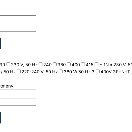
30
230 V, 50 Hz
240
380
400
415
~ 1N x 230 V, 5
 / 50 Hz
220-240 V, 50 Hz
380 V/ 50 Hz 3
400V 3F+N+T 
sítmény