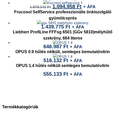
1.094.958
Ft
+ ÁFA
1.978.141
Ft
Frucosol SelfService professzionális önkiszolgáló
gyümölcsprés
1.439.775
Ft
+ ÁFA
Liebherr ProfiLine FFFsg 6501 (GGv 5810)mélyhűtő
szekrény, 664 literes
646.987
Ft
+ ÁFA
OPUS 0.9 hűtés nélküli, semleges bemutatóvitrin
516.132
Ft
+ ÁFA
OPUS 1.4 hűtés nélküli semleges bemutatóvitrin
555.133
Ft
+ ÁFA
Termékkategóriák