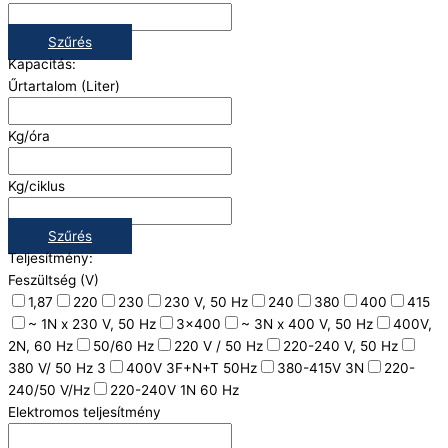
Szűrés
Kapacitás:
Űrtartalom (Liter)
Kg/óra
Kg/ciklus
Szűrés
Teljesítmény:
Feszültség (V)
1,87
220
230
230 V, 50 Hz
240
380
400
415
~ 1N x 230 V, 50 Hz
3x400
~ 3N x 400 V, 50 Hz
400V,
2N, 60 Hz
50/60 Hz
220 V / 50 Hz
220-240 V, 50 Hz
380 V/ 50 Hz 3
400V 3F+N+T 50Hz
380-415V 3N
220-
240/50 V/Hz
220-240V 1N 60 Hz
Elektromos teljesítmény