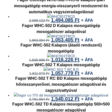
mosogatógép energia-visszanyerő rendszerrel és
automatikus vegyszeradagolással
1.494.085
Ft
+ ÁFA
2.699.122
Ft
Fagor WHC-502 D Kalapos mosogatógép
mosogatószer adagolóval
1.053.405
Ft
+ ÁFA
1.903.054
Ft
Fagor WHC-502 Kalapos (átadó rendszerű)
mosogatógép
1.016.226
Ft
+ ÁFA
1.835.986
Ft
Fagor WHC-502 T Kalapos mosogatógép
1.057.779
Ft
+ ÁFA
1.911.073
Ft
Fagor WHC-502 T RC BD Kalapos mosogatógép
hővisszanyerővel, mosogatószer adagolóval és
zagyszivattyúval
1.540.012
Ft
+ ÁFA
2.781.864
Ft
Fagor WHC-502 TD Kalapos mosogatógép 500×500
mosogatószer adagolóval