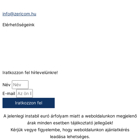
E-Mail:
info@zericom.hu
Elérhetőségeink
Telefonszám:
(+36) 70 386 6929
E-Mail:
info@gasztrokonyha.hu
Iratkozzon fel hírlevelünkre!
Név
E-mail
Iratkozzon fel
A jelenlegi instabil euró árfolyam miatt a weboldalunkon megjelenő
árak minden esetben tájékoztató jellegűek!
Kérjük vegye figyelembe, hogy weboldalunkon ajánlatkérés
leadása lehetséges.