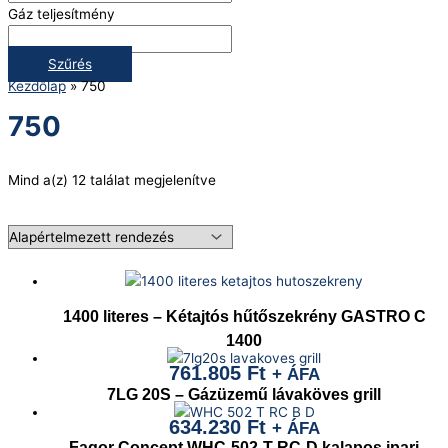
Gáz teljesítmény
Szűrés
Kezdőlap
»
750
750
Mind a(z) 12 találat megjelenítve
1400 literes – Kétajtós hűtőszekrény GASTRO C
1400
761.805
Ft
+ ÁFA
7LG 20S – Gázüzemű lávaköves grill
634.230
Ft
+ ÁFA
Fagor Concept WHC-502-T-RC-D kalapos ipari