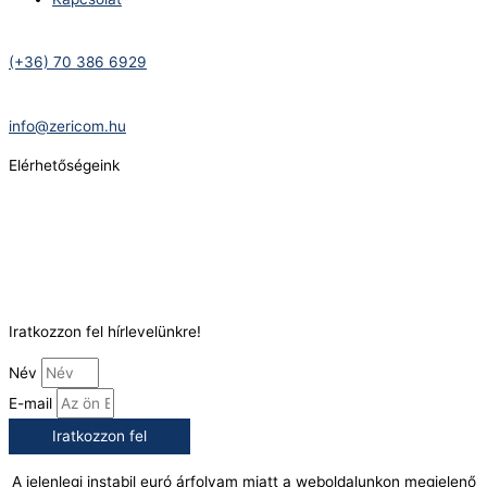
Telefonszám:
(+36) 70 386 6929
E-Mail:
info@zericom.hu
Elérhetőségeink
Telefonszám:
(+36) 70 386 6929
E-Mail:
info@gasztrokonyha.hu
Iratkozzon fel hírlevelünkre!
Név
E-mail
Iratkozzon fel
A jelenlegi instabil euró árfolyam miatt a weboldalunkon megjelenő