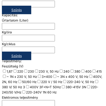
Szűrés
Kapacitás:
Űrtartalom (Liter)
Kg/óra
Kg/ciklus
Szűrés
Teljesítmény:
Feszültség (V)
1,87
220
230
230 V, 50 Hz
240
380
400
415
~ 1N x 230 V, 50 Hz
3x400
~ 3N x 400 V, 50 Hz
400V,
2N, 60 Hz
50/60 Hz
220 V / 50 Hz
220-240 V, 50 Hz
380 V/ 50 Hz 3
400V 3F+N+T 50Hz
380-415V 3N
220-
240/50 V/Hz
220-240V 1N 60 Hz
Elektromos teljesítmény