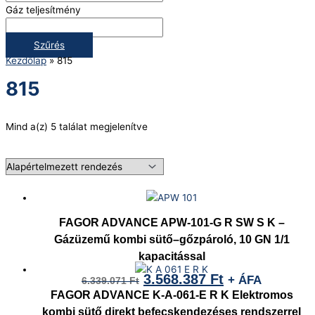
Gáz teljesítmény
Szűrés
Kezdőlap
»
815
815
Mind a(z) 5 találat megjelenítve
FAGOR ADVANCE APW-101-G R SW S K –
Gázüzemű kombi sütő–gőzpároló, 10 GN 1/1
kapacitással
3.568.387
Ft
+ ÁFA
6.339.071
Ft
FAGOR ADVANCE K-A-061-E R K Elektromos
kombi sütő direkt befecskendezéses rendszerrel