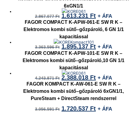
6xGN1/1
1.613.231
Ft
+ ÁFA
2.867.077
Ft
FAGOR COMPACT K-APW-061-E SW R K –
Elektromos kombi sütő–gőzpároló, 6 GN 1/1
kapacitással
1.895.137
Ft
+ ÁFA
3.363.596
Ft
FAGOR COMPACT K-APW-101-E SW R K –
Elektromos kombi sütő–gőzpároló,10 GN 1/1
kapacitással
2.388.018
Ft
+ ÁFA
4.243.871
Ft
FAGOR KOMPACT K-AW-061-E SW R K –
Elektromos kombi sütő–gőzpároló 6xGN1/1,
PureSteam + DirectSteam rendszerrel
1.720.537
Ft
+ ÁFA
3.056.591
Ft