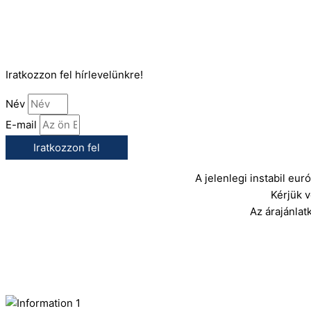
(+36) 70 386 6929
E-Mail:
info@gasztrokonyha.hu
Iratkozzon fel hírlevelünkre!
Név
E-mail
Iratkozzon fel
A jelenlegi instabil eu
Kérjük 
Az árajánlat