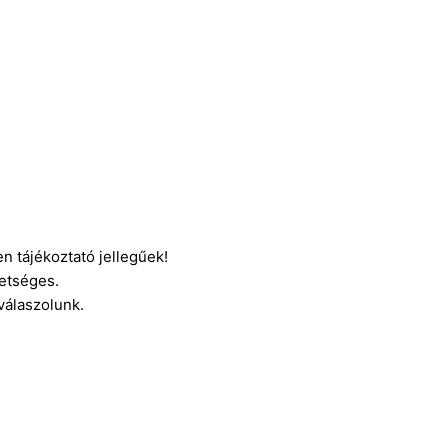
n tájékoztató jellegűek!
etséges.
 válaszolunk.