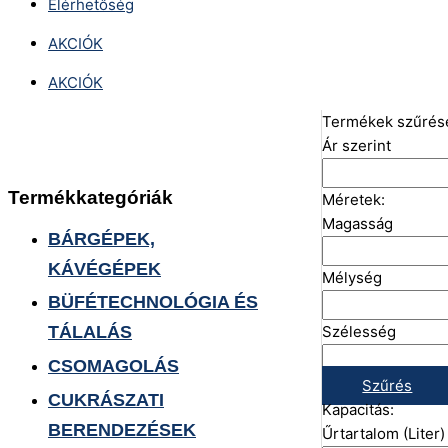
Elérhetőség
AKCIÓK
AKCIÓK
Termékek szűrés
Ár szerint
Termékkategóriák
Méretek:
Magasság
BÁRGÉPEK,
KÁVÉGÉPEK
Mélység
BÜFÉTECHNOLÓGIA ÉS
Szélesség
TÁLALÁS
CSOMAGOLÁS
Szűrés
CUKRÁSZATI
Kapacitás:
BERENDEZÉSEK
Űrtartalom (Liter)