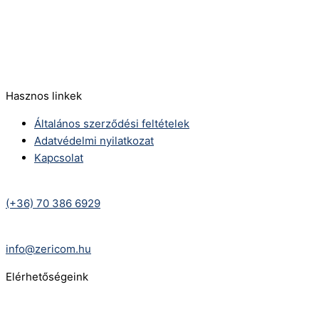
Telefonszám:
(+36) 70 386 6929
E-Mail:
info@zericom.hu
Hasznos linkek
Általános szerződési feltételek
Adatvédelmi nyilatkozat
Kapcsolat
Telefonszám:
(+36) 70 386 6929
E-Mail:
info@zericom.hu
Elérhetőségeink
Telefonszám: