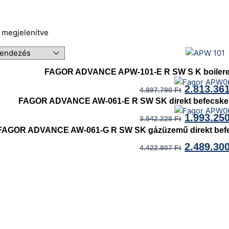
t megjelenítve
FAGOR ADVANCE APW-101-E R SW S K boileres 
2.813.36
4.997.790
Ft
FAGOR ADVANCE AW-061-E R SW SK direkt befecskend
1.993.25
3.542.228
Ft
FAGOR ADVANCE AW-061-G R SW SK gázüzemű direkt befec
2.489.30
4.422.807
Ft