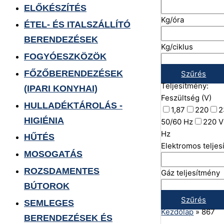
ELŐKÉSZÍTÉS
Kg/óra
ÉTEL- ÉS ITALSZÁLLÍTÓ
BERENDEZÉSEK
Kg/ciklus
FOGYÓESZKÖZÖK
FŐZŐBERENDEZÉSEK
Szűrés
Teljesítmény:
(IPARI KONYHAI)
Feszültség (V)
HULLADÉKTÁROLÁS -
1,87
220
2
HIGIÉNIA
50/60 Hz
220 V
Hz
HŰTÉS
Elektromos telje
MOSOGATÁS
ROZSDAMENTES
Gáz teljesítmény
BÚTOROK
Szűrés
SEMLEGES
Kezdőlap
»
867
BERENDEZÉSEK ÉS