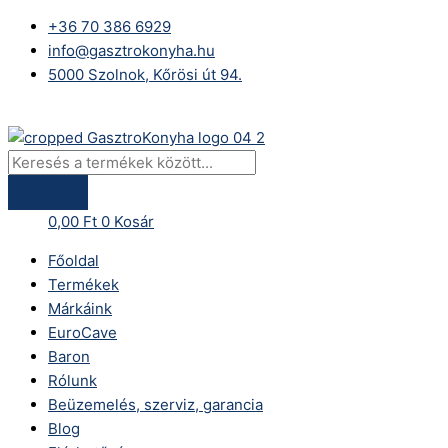
Skip
Products
+36 70 386 6929
to
search
info@gasztrokonyha.hu
content
5000 Szolnok, Kőrösi út 94.
Bejelentkezés
0,00
Ft
0
Kosár
Főoldal
Termékek
Márkáink
EuroCave
Baron
Rólunk
Beüzemelés, szerviz, garancia
Blog