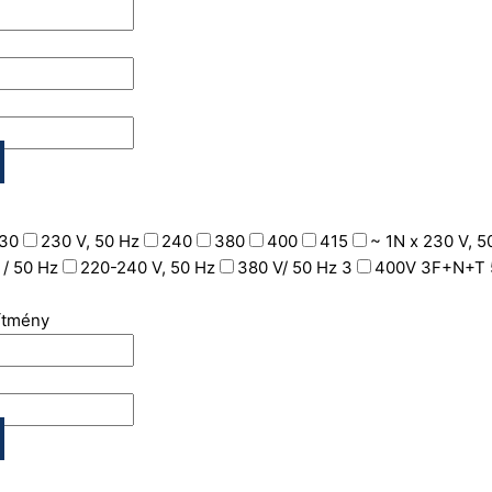
30
230 V, 50 Hz
240
380
400
415
~ 1N x 230 V, 5
 / 50 Hz
220-240 V, 50 Hz
380 V/ 50 Hz 3
400V 3F+N+T 
sítmény