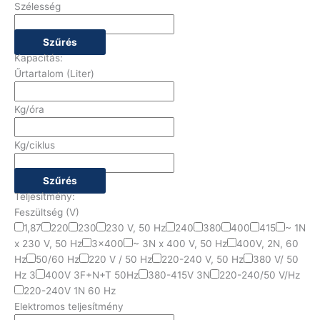
Szélesség
Szűrés
Kapacitás:
Űrtartalom (Liter)
Kg/óra
Kg/ciklus
Szűrés
Teljesítmény:
Feszültség (V)
1,87
220
230
230 V, 50 Hz
240
380
400
415
~ 1N
x 230 V, 50 Hz
3x400
~ 3N x 400 V, 50 Hz
400V, 2N, 60
Hz
50/60 Hz
220 V / 50 Hz
220-240 V, 50 Hz
380 V/ 50
Hz 3
400V 3F+N+T 50Hz
380-415V 3N
220-240/50 V/Hz
220-240V 1N 60 Hz
Elektromos teljesítmény