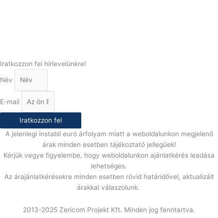
(+36) 70 386 6929
E-Mail:
info@gasztrokonyha.hu
Iratkozzon fel hírlevelünkre!
Név
E-mail
Iratkozzon fel
A jelenlegi instabil euró árfolyam miatt a weboldalunkon megjelenő
árak minden esetben tájékoztató jellegűek!
Kérjük vegye figyelembe, hogy weboldalunkon ajánlatkérés leadása
lehetséges.
Az árajánlatkérésekre minden esetben rövid határidővel, aktualizált
árakkal válaszolunk.
2013-2025 Zericom Projekt Kft. Minden jog fenntartva.