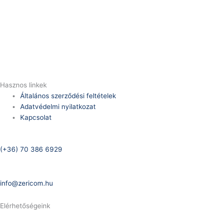
Telefonszám:
(+36) 70 386 6929
E-Mail:
info@zericom.hu
Hasznos linkek
Általános szerződési feltételek
Adatvédelmi nyilatkozat
Kapcsolat
Telefonszám:
(+36) 70 386 6929
E-Mail:
info@zericom.hu
Elérhetőségeink
Telefonszám: