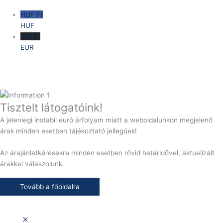
HUF Ft
HUF
EUR €
EUR
Tisztelt látogatóink!
A jelenlegi instabil euró árfolyam miatt a weboldalunkon megjelenő
árak minden esetben tájékoztató jellegűek!
Az árajánlatkérésekre minden esetben rövid határidővel, aktualizált
árakkal válaszolunk.
Tovább a főoldalra