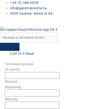
Skip
Products
+36 70 386 6929
to
search
info@gasztrokonyha.hu
content
5000 Szolnok, Kőrösi út 94.
Bejelentkezés
0,00
Ft
0
Kosár
Termékek szűrése
Ár szerint
Méretek:
Magasság
Mélység