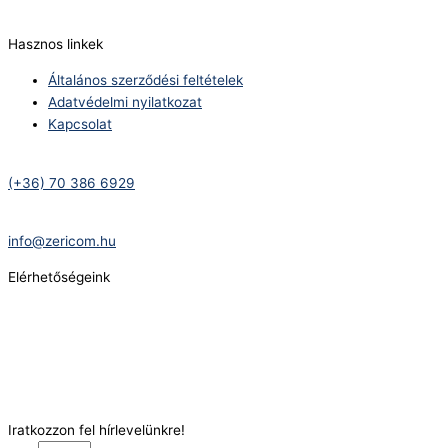
info@zericom.hu
Hasznos linkek
Általános szerződési feltételek
Adatvédelmi nyilatkozat
Kapcsolat
Telefonszám:
(+36) 70 386 6929
E-Mail:
info@zericom.hu
Elérhetőségeink
Telefonszám:
(+36) 70 386 6929
E-Mail:
info@gasztrokonyha.hu
Iratkozzon fel hírlevelünkre!