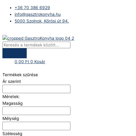
Skip
Products
+36 70 386 6929
to
search
info@gasztrokonyha.hu
content
5000 Szolnok, Kőrösi út 94.
Bejelentkezés
0,00
Ft
0
Kosár
Termékek szűrése
Ár szerint
Méretek:
Magasság
Mélység
Szélesség