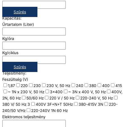
Szűrés
Kapacitás:
Űrtartalom (Liter)
Kg/óra
Kg/ciklus
Szűrés
Teljesítmény:
Feszültség (V)
1,87
220
230
230 V, 50 Hz
240
380
400
415
~ 1N x 230 V, 50 Hz
3x400
~ 3N x 400 V, 50 Hz
400V,
2N, 60 Hz
50/60 Hz
220 V / 50 Hz
220-240 V, 50 Hz
380 V/ 50 Hz 3
400V 3F+N+T 50Hz
380-415V 3N
220-
240/50 V/Hz
220-240V 1N 60 Hz
Elektromos teljesítmény