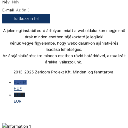
Név
E-mail
Iratkozzon fel
A jelenlegi instabil euró árfolyam miatt a weboldalunkon megjelenő
árak minden esetben tájékoztató jellegűek!
Kérjük vegye figyelembe, hogy weboldalunkon ajánlatkérés
leadása lehetséges.
Az árajánlatkérésekre minden esetben rövid határidővel, aktualizált
árakkal válaszolunk.
2013-2025 Zericom Projekt Kft. Minden jog fenntartva.
HUF Ft
HUF
EUR €
EUR