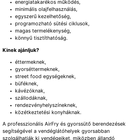
energiatakarékos működés,
minimális olajfelhasználás,
egyszerű kezelhetőség,
programozható sütési ciklusok,
magas termelékenység,
könnyű tisztíthatóság.
Kinek ajánljuk?
éttermeknek,
gyorséttermeknek,
street food egységeknek,
büféknek,
kávézóknak,
szállodáknak,
rendezvényhelyszíneknek,
közétkeztetési konyháknak.
A professzionális AirFry és gyorssütő berendezések
segítségével a vendéglátóhelyek gyorsabban
szolgálhatják ki vendégeiket, miközben állandó