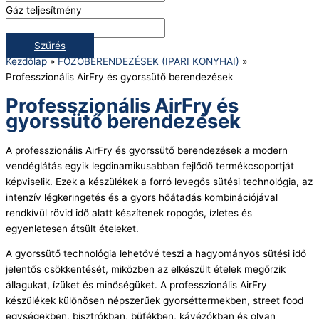
Gáz teljesítmény
Szűrés
Kezdőlap
»
FŐZŐBERENDEZÉSEK (IPARI KONYHAI)
»
Professzionális AirFry és gyorssütő berendezések
Professzionális AirFry és
gyorssütő berendezések
A professzionális AirFry és gyorssütő berendezések a modern
vendéglátás egyik legdinamikusabban fejlődő termékcsoportját
képviselik. Ezek a készülékek a forró levegős sütési technológia, az
intenzív légkeringetés és a gyors hőátadás kombinációjával
rendkívül rövid idő alatt készítenek ropogós, ízletes és
egyenletesen átsült ételeket.
A gyorssütő technológia lehetővé teszi a hagyományos sütési idő
jelentős csökkentését, miközben az elkészült ételek megőrzik
állagukat, ízüket és minőségüket. A professzionális AirFry
készülékek különösen népszerűek gyorséttermekben, street food
egységekben, bisztrókban, büfékben, kávézókban és olyan