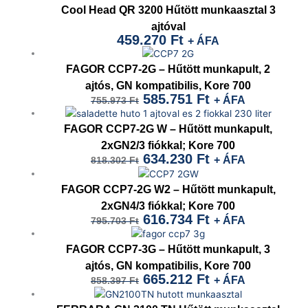
Cool Head QR 3200 Hűtött munkaasztal 3
ajtóval
459.270
Ft
+ ÁFA
Original
Current
price
price
FAGOR CCP7-2G – Hűtött munkapult, 2
was:
is:
ajtós, GN kompatibilis, Kore 700
585.751
Ft
+ ÁFA
755.973
Ft
755.973 Ft.
585.751 Ft.
Original
Current
price
price
FAGOR CCP7-2G W – Hűtött munkapult,
was:
is:
2xGN2/3 fiókkal; Kore 700
634.230
Ft
+ ÁFA
818.302
Ft
818.302 Ft.
634.230 Ft.
Original
Current
price
price
FAGOR CCP7-2G W2 – Hűtött munkapult,
was:
is:
2xGN4/3 fiókkal; Kore 700
616.734
Ft
+ ÁFA
795.703
Ft
795.703 Ft.
616.734 Ft.
Original
Current
price
price
FAGOR CCP7-3G – Hűtött munkapult, 3
was:
is:
ajtós, GN kompatibilis, Kore 700
665.212
Ft
+ ÁFA
858.397
Ft
858.397 Ft.
665.212 Ft.