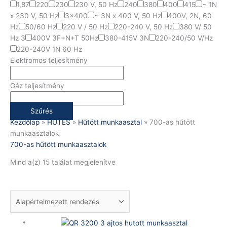
1,87
220
230
230 V, 50 Hz
240
380
400
415
~ 1N
x 230 V, 50 Hz
3x400
~ 3N x 400 V, 50 Hz
400V, 2N, 60
Hz
50/60 Hz
220 V / 50 Hz
220-240 V, 50 Hz
380 V/ 50
Hz 3
400V 3F+N+T 50Hz
380-415V 3N
220-240/50 V/Hz
220-240V 1N 60 Hz
Elektromos teljesítmény
Gáz teljesítmény
Szűrés
Kezdőlap
»
HŰTÉS
»
Hűtött munkaasztal
»
700-as hűtött
munkaasztalok
700-as hűtött munkaasztalok
Mind a(z) 15 találat megjelenítve