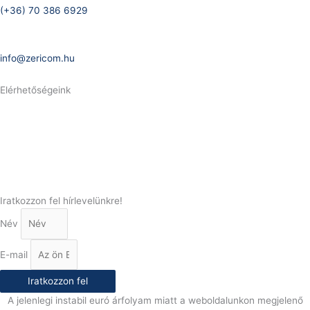
(+36) 70 386 6929
E-Mail:
info@zericom.hu
Elérhetőségeink
Telefonszám:
(+36) 70 386 6929
E-Mail:
info@gasztrokonyha.hu
Iratkozzon fel hírlevelünkre!
Név
E-mail
Iratkozzon fel
A jelenlegi instabil euró árfolyam miatt a weboldalunkon megjelenő