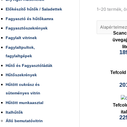
1–20 termék, 
Előkészítő hűtők / Saladettek
Fagyasztó és hűtőkamra
Fagyasztószekrények
Scanc
Fagylalt vitrinek
üvegaj
li
Fagylaltpultok,
18
fagylaltgépek
Hűtő és Fagyasztóládák
Tefcold
Hűtőszekrények
20
Hűtött cukrász és
süteményes vitrin
Hűtött munkaasztal
Tefco
ita
Italhűtők
22
Álló bemutatóvitrin