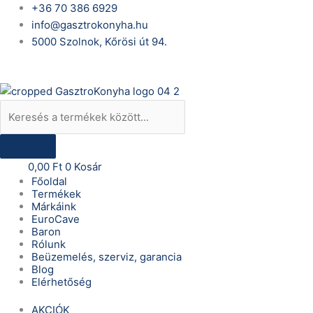
Skip
Products
+36 70 386 6929
to
search
info@gasztrokonyha.hu
content
5000 Szolnok, Kőrösi út 94.
Bejelentkezés
0,00
Ft
0
Kosár
Főoldal
Termékek
Márkáink
EuroCave
Baron
Rólunk
Beüzemelés, szerviz, garancia
Blog
Elérhetőség
AKCIÓK