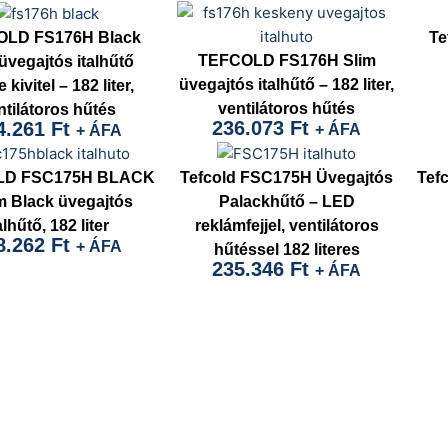
OLD FS176H Black
Te
TEFCOLD FS176H Slim
üvegajtós italhűtő
üvegajtós italhűtő – 182 liter,
 kivitel – 182 liter,
ventilátoros hűtés
ntilátoros hűtés
236.073
Ft
4.261
Ft
+ ÁFA
+ ÁFA
LD FSC175H BLACK
Tefcold FSC175H Üvegajtós
Tefc
im Black üvegajtós
Palackhűtő – LED
alhűtő, 182 liter
reklámfejjel, ventilátoros
8.262
Ft
+ ÁFA
hűtéssel 182 literes
235.346
Ft
+ ÁFA