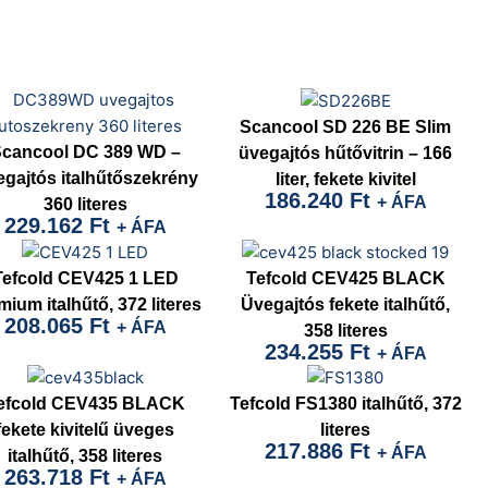
Scancool SD 226 BE Slim
cancool DC 389 WD –
üvegajtós hűtővitrin – 166
gajtós italhűtőszekrény
liter, fekete kivitel
186.240
Ft
+ ÁFA
360 literes
229.162
Ft
+ ÁFA
Tefcold CEV425 1 LED
Tefcold CEV425 BLACK
mium italhűtő, 372 literes
Üvegajtós fekete italhűtő,
208.065
Ft
+ ÁFA
358 literes
234.255
Ft
+ ÁFA
efcold CEV435 BLACK
Tefcold FS1380 italhűtő, 372
fekete kivitelű üveges
literes
217.886
Ft
+ ÁFA
italhűtő, 358 literes
263.718
Ft
+ ÁFA