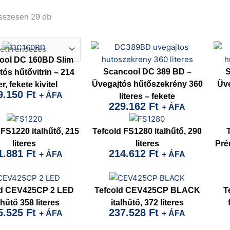
összesen 29 db
ool DC 160BD Slim
Scancool DC 389 BD –
S
tós hűtővitrin – 214
Üvegajtós hűtőszekrény 360
Üve
ter, fekete kivitel
9.150
Ft
+ ÁFA
literes – fekete
229.162
Ft
+ ÁFA
 FS1220 italhűtő, 215
Tefcold FS1280 italhűtő, 290
literes
literes
Pré
1.881
Ft
214.612
Ft
+ ÁFA
+ ÁFA
ld CEV425CP 2 LED
Tefcold CEV425CP BLACK
T
lhűtő 358 literes
italhűtő, 372 literes
5.525
Ft
237.528
Ft
+ ÁFA
+ ÁFA