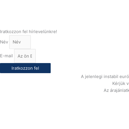
E-Mail:
info@gasztrokonyha.hu
Iratkozzon fel hírlevelünkre!
Név
E-mail
Iratkozzon fel
A jelenlegi instabil eu
Kérjük 
Az árajánlat