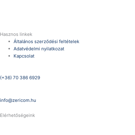
E-Mail:
info@zericom.hu
Hasznos linkek
Általános szerződési feltételek
Adatvédelmi nyilatkozat
Kapcsolat
Telefonszám:
(+36) 70 386 6929
E-Mail:
info@zericom.hu
Elérhetőségeink
Telefonszám:
(+36) 70 386 6929