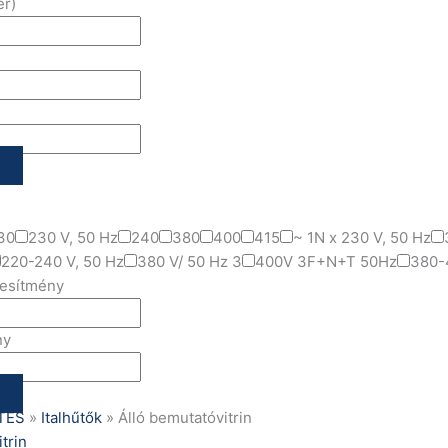
er)
30
230 V, 50 Hz
240
380
400
415
~ 1N x 230 V, 50 Hz
220-240 V, 50 Hz
380 V/ 50 Hz 3
400V 3F+N+T 50Hz
380-
jesítmény
ny
TÉS
»
Italhűtők
»
Álló bemutatóvitrin
trin