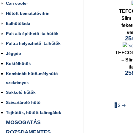
Can cooler
TEFC
Hűtött bemutatóvitrin
Slim 
Italhűtőláda
fekete
ve
Pult alá építhető italhűtők
25
Pultra helyezhető italhűtők
TEFCO
Jéggép
– Sl
Koktélhűtők
it
25
Kombinált hűtő-mélyhűtő
szekrények
Sokkoló hűtők
Szivartároló hűtő
1
2
→
Tejhűtők, hűtött faliregálok
MOSOGATÁS
ROZSDAMENTES