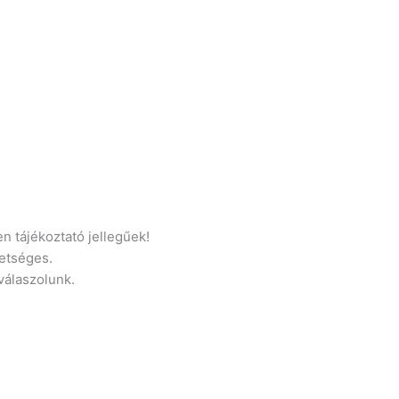
n tájékoztató jellegűek!
etséges.
 válaszolunk.