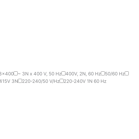
3x400
~ 3N x 400 V, 50 Hz
400V, 2N, 60 Hz
50/60 Hz
415V 3N
220-240/50 V/Hz
220-240V 1N 60 Hz