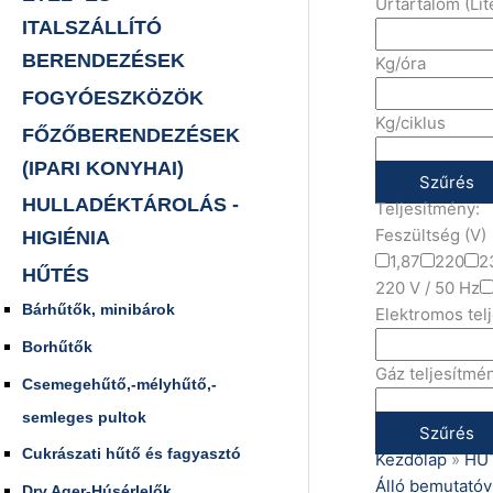
Űrtartalom (Lit
ITALSZÁLLÍTÓ
BERENDEZÉSEK
Kg/óra
FOGYÓESZKÖZÖK
Kg/ciklus
FŐZŐBERENDEZÉSEK
(IPARI KONYHAI)
Szűrés
HULLADÉKTÁROLÁS -
Teljesítmény:
Feszültség (V)
HIGIÉNIA
1,87
220
2
HŰTÉS
220 V / 50 Hz
Bárhűtők, minibárok
Elektromos tel
Borhűtők
Gáz teljesítmé
Csemegehűtő,-mélyhűtő,-
semleges pultok
Szűrés
Cukrászati hűtő és fagyasztó
Kezdőlap
»
HŰ
Álló bemutatóvi
Dry Ager-Húsérlelők