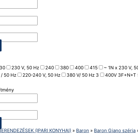
30
230 V, 50 Hz
240
380
400
415
~ 1N x 230 V, 5
 / 50 Hz
220-240 V, 50 Hz
380 V/ 50 Hz 3
400V 3F+N+T 
sítmény
ERENDEZÉSEK (IPARI KONYHAI)
»
Baron
»
Baron Giano széria