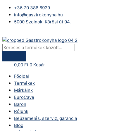
Skip
Products
+36 70 386 6929
to
search
info@gasztrokonyha.hu
content
5000 Szolnok, Kőrösi út 94.
Bejelentkezés
0,00
Ft
0
Kosár
Főoldal
Termékek
Márkáink
EuroCave
Baron
Rólunk
Beüzemelés, szerviz, garancia
Blog