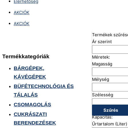
Elérhetőség
AKCIÓK
AKCIÓK
Termékek szűrés
Ár szerint
Termékkategóriák
Méretek:
Magasság
BÁRGÉPEK,
KÁVÉGÉPEK
Mélység
BÜFÉTECHNOLÓGIA ÉS
Szélesség
TÁLALÁS
CSOMAGOLÁS
Szűrés
CUKRÁSZATI
Kapacitás:
BERENDEZÉSEK
Űrtartalom (Liter)