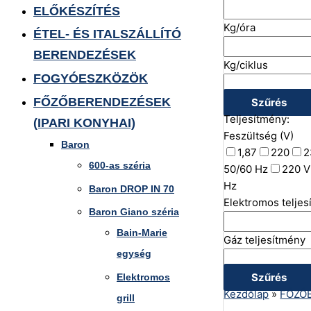
ELŐKÉSZÍTÉS
Kg/óra
ÉTEL- ÉS ITALSZÁLLÍTÓ
BERENDEZÉSEK
Kg/ciklus
FOGYÓESZKÖZÖK
FŐZŐBERENDEZÉSEK
Szűrés
Teljesítmény:
(IPARI KONYHAI)
Feszültség (V)
Baron
1,87
220
2
600-as széria
50/60 Hz
220 V
Hz
Baron DROP IN 70
Elektromos telje
Baron Giano széria
Bain-Marie
Gáz teljesítmény
egység
Szűrés
Elektromos
Kezdőlap
»
FŐZŐB
grill