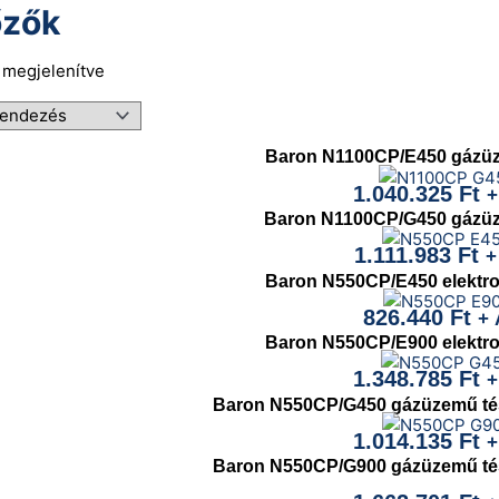
őzők
t megjelenítve
Baron N1100CP/E450 gázüz
1.040.325
Ft
+
Baron N1100CP/G450 gázüz
1.111.983
Ft
+
Baron N550CP/E450 elektro
826.440
Ft
+ 
Baron N550CP/E900 elektro
1.348.785
Ft
+
Baron N550CP/G450 gázüzemű té
1.014.135
Ft
+
Baron N550CP/G900 gázüzemű té