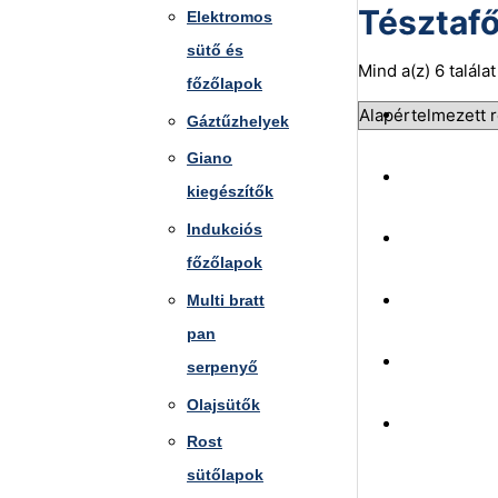
Tésztaf
Elektromos
sütő és
Mind a(z) 6 talála
főzőlapok
Gáztűzhelyek
Giano
kiegészítők
Indukciós
főzőlapok
Multi bratt
pan
serpenyő
Olajsütők
Rost
sütőlapok