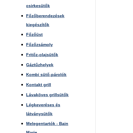
csirkesütők
Főzőberendezések
kiegészítők
Főzőüst
Főzőzsámoly
Fritőz-olajsütők
Gáztűzhelyek
Kombi sütő-párolók
Kontakt grill
Lávaköves grillsütők
Légkeveréses és
látványsütők
Melegentartók - Bain
Marie