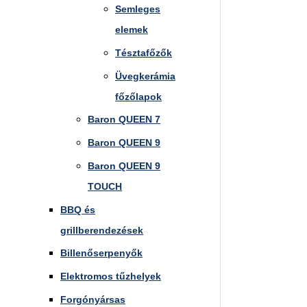
Semleges
elemek
Tésztafőzők
Üvegkerámia
főzőlapok
Baron QUEEN 7
Baron QUEEN 9
Baron QUEEN 9
TOUCH
BBQ és
grillberendezések
Billenőserpenyők
Elektromos tűzhelyek
Forgónyársas