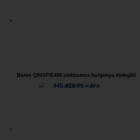
Baron Q90SP/E400 elektromos burgonya melegítő
445.419
Ft
+ ÁFA