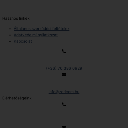
E-Mail:
info@zericom.hu
Hasznos linkek
Általános szerződési feltételek
Adatvédelmi nyilatkozat
Kapcsolat
Telefonszám:
(+36) 70 386 6929
E-Mail:
info@zericom.hu
Elérhetőségeink
Telefonszám:
(+36) 70 386 6929