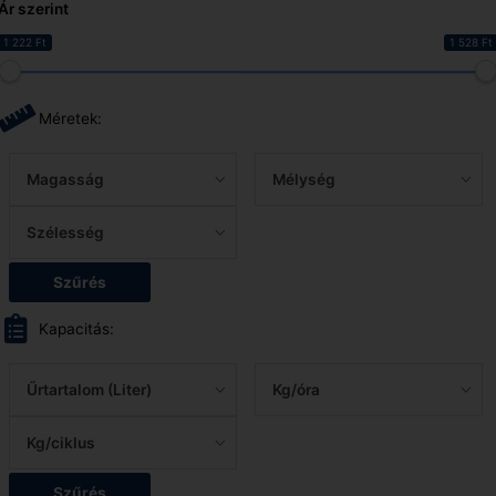
Ár szerint
1 222 Ft
1 528 Ft
Méretek:
Magasság
Mélység
Szélesség
Szűrés
Kapacitás:
Űrtartalom (Liter)
Kg/óra
Kg/ciklus
Szűrés