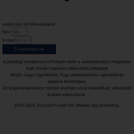
E-Mail:
info@gasztrokonyha.hu
Iratkozzon fel hírlevelünkre!
Név
E-mail
Iratkozzon fel
A jelenlegi instabil euró árfolyam miatt a weboldalunkon megjelenő
árak minden esetben tájékoztató jellegűek!
Kérjük vegye figyelembe, hogy weboldalunkon ajánlatkérés
leadása lehetséges.
Az árajánlatkérésekre minden esetben rövid határidővel, aktualizált
árakkal válaszolunk.
2013-2025 Zericom Projekt Kft. Minden jog fenntartva.