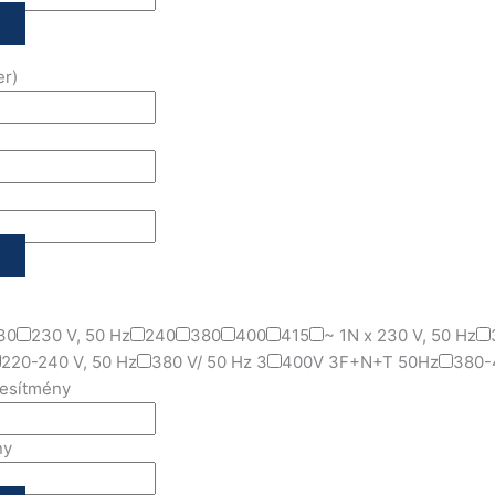
er)
30
230 V, 50 Hz
240
380
400
415
~ 1N x 230 V, 50 Hz
220-240 V, 50 Hz
380 V/ 50 Hz 3
400V 3F+N+T 50Hz
380-
jesítmény
ny