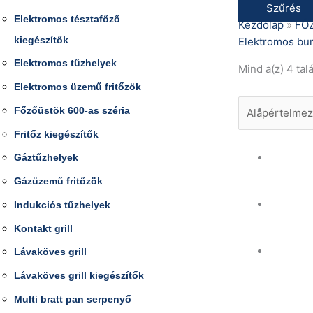
Szűrés
Elektromos tésztafőző
Kezdőlap
»
FŐZ
kiegészítők
Elektromos bu
Elektromos tűzhelyek
Mind a(z) 4 tal
Elektromos üzemű fritőzök
Főzőüstök 600-as széria
Fritőz kiegészítők
Gáztűzhelyek
Gázüzemű fritőzök
Indukciós tűzhelyek
Kontakt grill
Lávaköves grill
Lávaköves grill kiegészítők
Multi bratt pan serpenyő