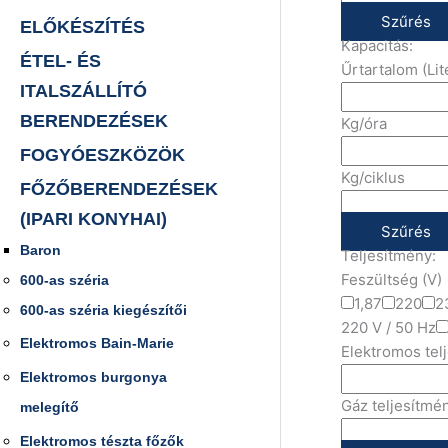
Szűrés
ELŐKÉSZÍTÉS
Kapacitás:
ÉTEL- ÉS
Űrtartalom (Lit
ITALSZÁLLÍTÓ
BERENDEZÉSEK
Kg/óra
FOGYÓESZKÖZÖK
Kg/ciklus
FŐZŐBERENDEZÉSEK
(IPARI KONYHAI)
Szűrés
Baron
Teljesítmény:
Feszültség (V)
600-as széria
1,87
220
2
600-as széria kiegészítői
220 V / 50 Hz
Elektromos Bain-Marie
Elektromos tel
Elektromos burgonya
Gáz teljesítmé
melegítő
Elektromos tészta főzők