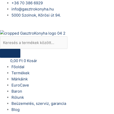
Skip
Products
+36 70 386 6929
to
search
info@gasztrokonyha.hu
content
5000 Szolnok, Kőrösi út 94.
Bejelentkezés
0,00
Ft
0
Kosár
Főoldal
Termékek
Márkáink
EuroCave
Baron
Rólunk
Beüzemelés, szerviz, garancia
Blog