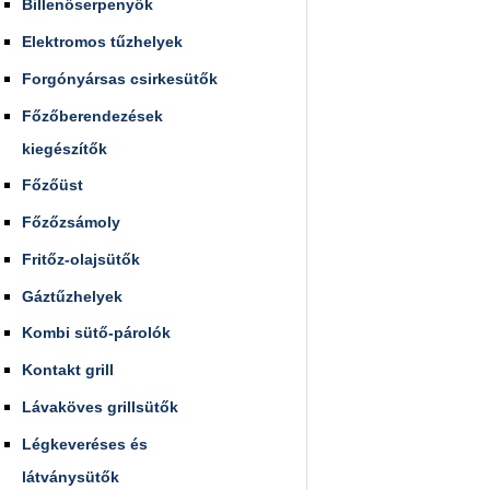
Billenőserpenyők
Elektromos tűzhelyek
Forgónyársas csirkesütők
Főzőberendezések
kiegészítők
Főzőüst
Főzőzsámoly
Fritőz-olajsütők
Gáztűzhelyek
Kombi sütő-párolók
Kontakt grill
Lávaköves grillsütők
Légkeveréses és
látványsütők