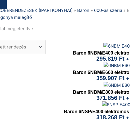
ŐBERENDEZÉSEK (IPARI KONYHAI)
»
Baron
»
600-as széria
»
E
rgonya melegítő
álat megjelenítve
Baron 6NBM/E400 elektro
295.819
Ft
+
Baron 6NBM/E600 elektro
359.907
Ft
+
Baron 6NBM/E800 elektro
371.856
Ft
+
Baron 6NSP/E400 elektromos
318.268
Ft
+