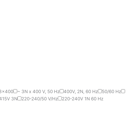
3x400
~ 3N x 400 V, 50 Hz
400V, 2N, 60 Hz
50/60 Hz
415V 3N
220-240/50 V/Hz
220-240V 1N 60 Hz