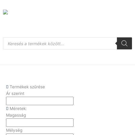
Skip
to
content
Products
search
Termékek szűrése
Ár szerint
Méretek:
Magasság
Mélység