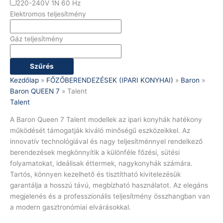
220-240V 1N 60 Hz
Elektromos teljesítmény
Gáz teljesítmény
Szűrés
Kezdőlap
»
FŐZŐBERENDEZÉSEK (IPARI KONYHAI)
»
Baron
»
Baron QUEEN 7
»
Talent
Talent
A Baron Queen 7 Talent modellek az ipari konyhák hatékony
működését támogatják kiváló minőségű eszközeikkel. Az
innovatív technológiával és nagy teljesítménnyel rendelkező
berendezések megkönnyítik a különféle főzési, sütési
folyamatokat, ideálisak éttermek, nagykonyhák számára.
Tartós, könnyen kezelhető és tisztítható kivitelezésük
garantálja a hosszú távú, megbízható használatot. Az elegáns
megjelenés és a professzionális teljesítmény összhangban van
a modern gasztronómiai elvárásokkal.