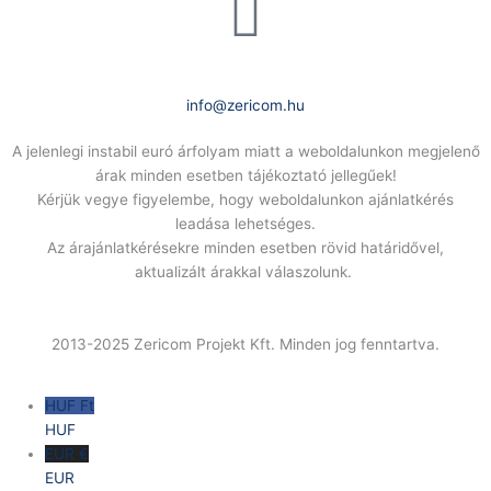
E-Mail:
info@zericom.hu
A jelenlegi instabil euró árfolyam miatt a weboldalunkon megjelenő
árak minden esetben tájékoztató jellegűek!
Kérjük vegye figyelembe, hogy weboldalunkon ajánlatkérés
leadása lehetséges.
Az árajánlatkérésekre minden esetben rövid határidővel,
aktualizált árakkal válaszolunk.
2013-2025 Zericom Projekt Kft. Minden jog fenntartva.
HUF Ft
HUF
EUR €
EUR