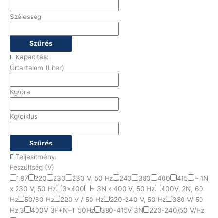
Szélesség
Szűrés
Kapacitás:
Űrtartalom (Liter)
Kg/óra
Kg/ciklus
Szűrés
Teljesítmény:
Feszültség (V)
1,87
220
230
230 V, 50 Hz
240
380
400
415
~ 1N
x 230 V, 50 Hz
3x400
~ 3N x 400 V, 50 Hz
400V, 2N, 60
Hz
50/60 Hz
220 V / 50 Hz
220-240 V, 50 Hz
380 V/ 50
Hz 3
400V 3F+N+T 50Hz
380-415V 3N
220-240/50 V/Hz