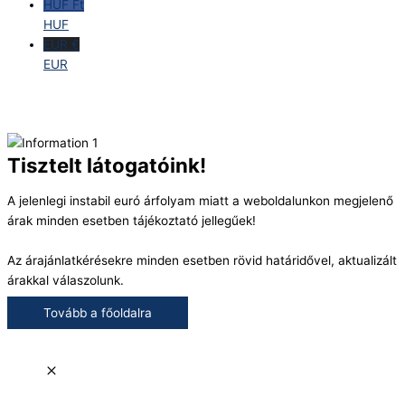
HUF Ft
HUF
EUR €
EUR
Tisztelt látogatóink!
A jelenlegi instabil euró árfolyam miatt a weboldalunkon megjelenő
árak minden esetben tájékoztató jellegűek!
Az árajánlatkérésekre minden esetben rövid határidővel, aktualizált
árakkal válaszolunk.
Tovább a főoldalra