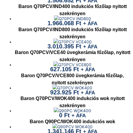
1.506.652
Ft
+ ÁFA
Baron Q70PCV/IND400 indukciós főzőlap nyitott
szekrényen
1.966.068
Ft
+ ÁFA
Baron Q70PCV/IND800 indukciós főzőlap nyitott
szekrényen
3.010.395
Ft
+ ÁFA
Baron Q70PCV/VCE40 üvegkerámia főzőlap, nyitott
szekrényen
627.105
Ft
+ ÁFA
Baron Q70PCV/VCE800 üvegkerámia főzőlap,
nyitott szekrényen
923.925
Ft
+ ÁFA
Baron Q70PCV/WOK400 indukciós wok nyitott
szekrényen
0
Ft
+ ÁFA
Baron Q90PC/WOK400 indukciós wok
1.341.146
Ft
+ ÁFA