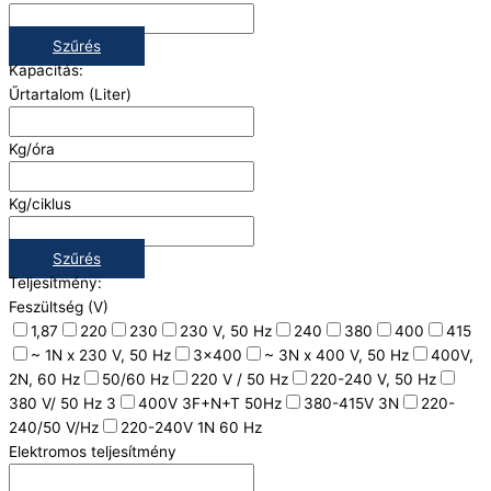
Szűrés
Kapacitás:
Űrtartalom (Liter)
Kg/óra
Kg/ciklus
Szűrés
Teljesítmény:
Feszültség (V)
1,87
220
230
230 V, 50 Hz
240
380
400
415
~ 1N x 230 V, 50 Hz
3x400
~ 3N x 400 V, 50 Hz
400V,
2N, 60 Hz
50/60 Hz
220 V / 50 Hz
220-240 V, 50 Hz
380 V/ 50 Hz 3
400V 3F+N+T 50Hz
380-415V 3N
220-
240/50 V/Hz
220-240V 1N 60 Hz
Elektromos teljesítmény