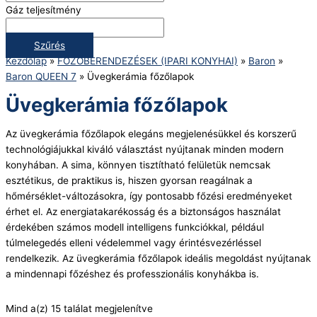
Gáz teljesítmény
Szűrés
Kezdőlap
»
FŐZŐBERENDEZÉSEK (IPARI KONYHAI)
»
Baron
»
Baron QUEEN 7
»
Üvegkerámia főzőlapok
Üvegkerámia főzőlapok
Az üvegkerámia főzőlapok elegáns megjelenésükkel és korszerű
technológiájukkal kiváló választást nyújtanak minden modern
konyhában. A sima, könnyen tisztítható felületük nemcsak
esztétikus, de praktikus is, hiszen gyorsan reagálnak a
hőmérséklet-változásokra, így pontosabb főzési eredményeket
érhet el. Az energiatakarékosság és a biztonságos használat
érdekében számos modell intelligens funkciókkal, például
túlmelegedés elleni védelemmel vagy érintésvezérléssel
rendelkezik. Az üvegkerámia főzőlapok ideális megoldást nyújtanak
a mindennapi főzéshez és professzionális konyhákba is.
Mind a(z) 15 találat megjelenítve