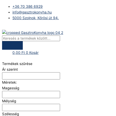
Skip
Products
+36 70 386 6929
to
search
info@gasztrokonyha.hu
content
5000 Szolnok, Kőrösi út 94.
Bejelentkezés
0,00
Ft
0
Kosár
Termékek szűrése
Ár szerint
Méretek:
Magasság
Mélység
Szélesség