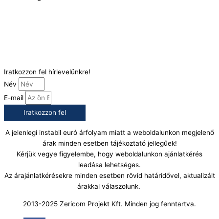
Telefonszám:
(+36) 70 386 6929
E-Mail:
info@gasztrokonyha.hu
Iratkozzon fel hírlevelünkre!
Név
E-mail
Iratkozzon fel
A jelenlegi instabil euró árfolyam miatt a weboldalunkon megjelenő
árak minden esetben tájékoztató jellegűek!
Kérjük vegye figyelembe, hogy weboldalunkon ajánlatkérés
leadása lehetséges.
Az árajánlatkérésekre minden esetben rövid határidővel, aktualizált
árakkal válaszolunk.
2013-2025 Zericom Projekt Kft. Minden jog fenntartva.