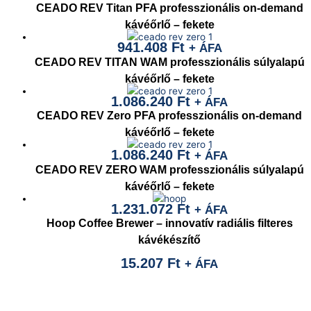
CEADO REV Titan PFA professzionális on-demand
kávéőrlő – fekete
941.408
Ft
+ ÁFA
CEADO REV TITAN WAM professzionális súlyalapú
kávéőrlő – fekete
1.086.240
Ft
+ ÁFA
CEADO REV Zero PFA professzionális on-demand
kávéőrlő – fekete
1.086.240
Ft
+ ÁFA
CEADO REV ZERO WAM professzionális súlyalapú
kávéőrlő – fekete
1.231.072
Ft
+ ÁFA
Hoop Coffee Brewer – innovatív radiális filteres
kávékészítő
15.207
Ft
+ ÁFA