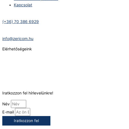
Kapcsolat
Telefonszám:
(+36) 70 386 6929
E-Mail:
info@zericom.hu
Elérhetőségeink
Telefonszám:
(+36) 70 386 6929
E-Mail:
info@gasztrokonyha.hu
Iratkozzon fel hírlevelünkre!
Név
E-mail
Iratkozzon fel