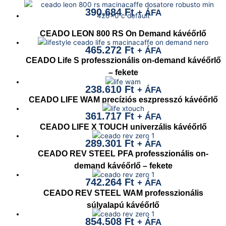
390.684
Ft
+ ÁFA
CEADO LEON 800 RS On Demand kávéőrlő
465.272
Ft
+ ÁFA
CEADO Life S professzionális on-demand kávéőrlő
– fekete
238.610
Ft
+ ÁFA
CEADO LIFE WAM precíziós eszpresszó kávéőrlő
361.717
Ft
+ ÁFA
CEADO LIFE X TOUCH univerzális kávéőrlő
289.301
Ft
+ ÁFA
CEADO REV STEEL PFA professzionális on-
demand kávéőrlő – fekete
742.264
Ft
+ ÁFA
CEADO REV STEEL WAM professzionális
súlyalapú kávéőrlő
854.508
Ft
+ ÁFA