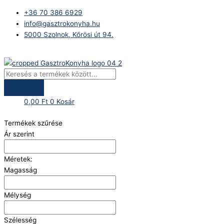
Skip
Products
+36 70 386 6929
to
search
info@gasztrokonyha.hu
content
5000 Szolnok, Kőrösi út 94.
Bejelentkezés
0,00
Ft
0
Kosár
Termékek szűrése
Ár szerint
Méretek:
Magasság
Mélység
Szélesség