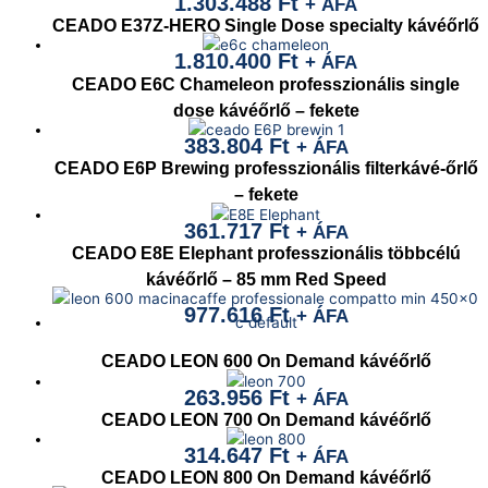
1.303.488
Ft
+ ÁFA
CEADO E37Z-HERO Single Dose specialty kávéőrlő
1.810.400
Ft
+ ÁFA
CEADO E6C Chameleon professzionális single
dose kávéőrlő – fekete
383.804
Ft
+ ÁFA
CEADO E6P Brewing professzionális filterkávé-őrlő
– fekete
361.717
Ft
+ ÁFA
CEADO E8E Elephant professzionális többcélú
kávéőrlő – 85 mm Red Speed
977.616
Ft
+ ÁFA
CEADO LEON 600 On Demand kávéőrlő
263.956
Ft
+ ÁFA
CEADO LEON 700 On Demand kávéőrlő
314.647
Ft
+ ÁFA
CEADO LEON 800 On Demand kávéőrlő