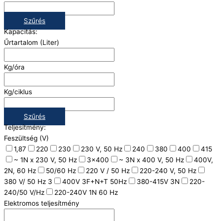
Szűrés
Kapacitás:
Űrtartalom (Liter)
Kg/óra
Kg/ciklus
Szűrés
Teljesítmény:
Feszültség (V)
1,87
220
230
230 V, 50 Hz
240
380
400
415
~ 1N x 230 V, 50 Hz
3x400
~ 3N x 400 V, 50 Hz
400V,
2N, 60 Hz
50/60 Hz
220 V / 50 Hz
220-240 V, 50 Hz
380 V/ 50 Hz 3
400V 3F+N+T 50Hz
380-415V 3N
220-
240/50 V/Hz
220-240V 1N 60 Hz
Elektromos teljesítmény