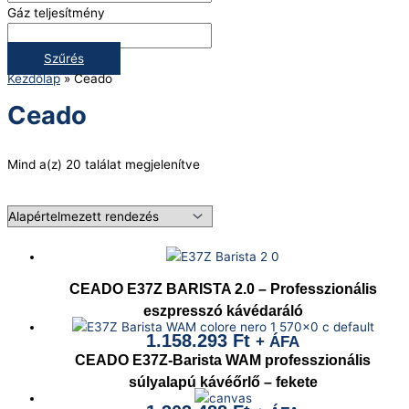
Gáz teljesítmény
Szűrés
Kezdőlap
»
Ceado
Ceado
Mind a(z) 20 találat megjelenítve
CEADO E37Z BARISTA 2.0 – Professzionális
eszpresszó kávédaráló
1.158.293
Ft
+ ÁFA
CEADO E37Z-Barista WAM professzionális
súlyalapú kávéőrlő – fekete