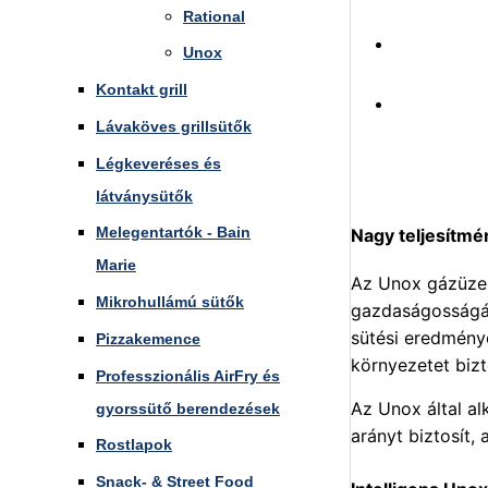
Rational
Unox
Kontakt grill
Lávaköves grillsütők
Légkeveréses és
látványsütők
Melegentartók - Bain
Nagy teljesítmé
Marie
Az Unox gázüzem
Mikrohullámú sütők
gazdaságosságáva
sütési eredménye
Pizzakemence
környezetet bizt
Professzionális AirFry és
Az Unox által a
gyorssütő berendezések
arányt biztosít
Rostlapok
Snack- & Street Food