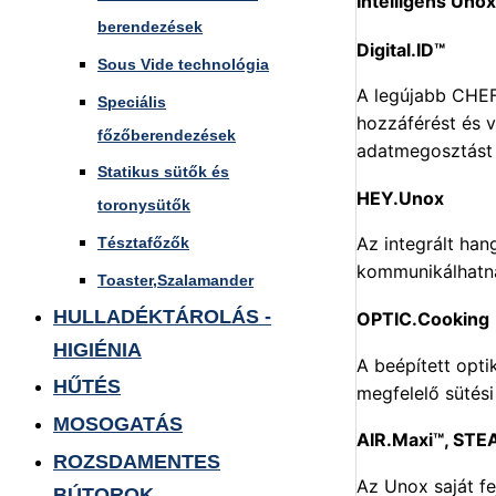
Intelligens Uno
berendezések
Digital.ID™
Sous Vide technológia
A legújabb CHEFT
Speciális
hozzáférést és v
főzőberendezések
adatmegosztást 
Statikus sütők és
HEY.Unox
toronysütők
Az integrált han
Tésztafőzők
kommunikálhatna
Toaster,Szalamander
HULLADÉKTÁROLÁS -
OPTIC.Cooking
HIGIÉNIA
A beépített opti
HŰTÉS
megfelelő sütés
MOSOGATÁS
AIR.Maxi™, STE
ROZSDAMENTES
Az Unox saját fe
BÚTOROK