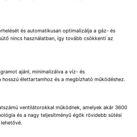
terhelését és automatikusan optimalizálja a gáz- és
sütő nincs használatban, így tovább csökkenti az
amot ajánl, minimalizálva a víz- és
l a hosszú élettartamhoz és a megbízható működéshez.
latszámú ventilátorokkal működnek, amelyek akár 3600
hnológia és a nagy teljesítményű égők rövidebb sütési
 lehetővé.