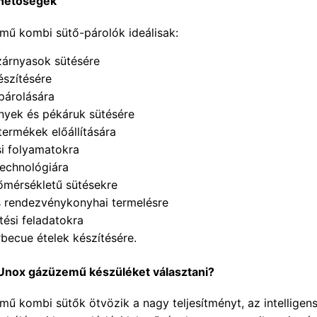
ehetőségek
ű kombi sütő-párolók ideálisak:
zárnyasok sütésére
észítésére
párolására
yek és pékáruk sütésére
termékek előállítására
si folyamatokra
technológiára
őmérsékletű sütésekre
s rendezvénykonyhai termelésre
tési feladatokra
arbecue ételek készítésére.
Unox gázüzemű készüléket választani?
 kombi sütők ötvözik a nagy teljesítményt, az intelligens