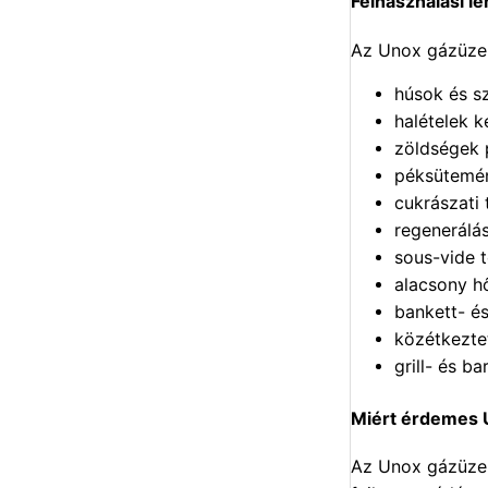
Felhasználási l
Az Unox gázüzem
húsok és s
halételek k
zöldségek 
péksütemén
cukrászati 
regenerálá
sous-vide 
alacsony h
bankett- é
közétkezte
grill- és b
Miért érdemes 
Az Unox gázüzemű