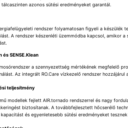
 tálcaszinten azonos sütési eredményeket garantál.
nergiafelügyeleti rendszer folyamatosan figyeli a készülék 
álást. A rendszer készenléti üzemmódba kapcsol, amikor a 
ást.
n és SENSE.Klean
mosórendszer a szennyezettség mértékének megfelelő progr
nálást. Az integrált RO.Care vízkezelő rendszer hozzájáru
si teljesítmény
ű modellek fejlett AIR.tornado rendszerrel és nagy fordu
gkeringést biztosítanak. A továbbfejlesztett hőcserélő tec
 kapacitást és egyenletesebb sütési eredményeket tesznek