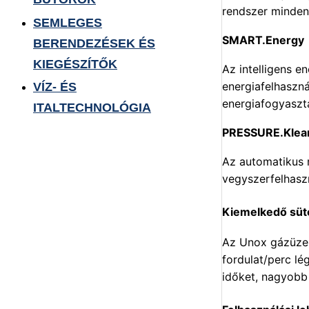
rendszer minden
SEMLEGES
SMART.Energy
BERENDEZÉSEK ÉS
KIEGÉSZÍTŐK
Az intelligens e
energiafelhaszn
VÍZ- ÉS
energiafogyaszt
ITALTECHNOLÓGIA
PRESSURE.Klea
Az automatikus 
vegyszerfelhasz
Kiemelkedő süté
Az Unox gázüzem
fordulat/perc lé
időket, nagyobb