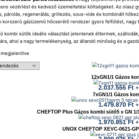
lligens vezérlést és kedvező üzemeltetési költségeket. Az ol
s, párolás, regenerálás, grillezés, sous-vide és kombinált hőkez
korszerű gázüzemű hőcserélő rendszer gyors felfűtést, nagy te
kombi sütők ideális választást jelentenek éttermek, szállodá
ra, ahol a nagy termelékenység, az állandó minőség és a gazd
t megjelenítve
12xGN1/1 Gázos ko
2.037.555
Ft
+
7xGN1/1 Gázos kom
1.479.870
Ft
+
CHEFTOP Plus Gázos kombi sütő5 x GN 1/1 
1.970.851
Ft
+
UNOX CHEFTOP XEVC-0621-GPR