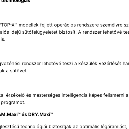
x technológiák
OP-X™ modellek fejlett operációs rendszere személyre szabh
alós idejű sütőfelügyeletet biztosít. A rendszer lehetővé te
is.
gvezérlési rendszer lehetővé teszi a készülék vezérlését ha
k a sütővel.
kai érzékelő és mesterséges intelligencia képes felismerni a
i programot.
AM.Maxi™ és DRY.Maxi™
jlesztésű technológiái biztosítják az optimális légáramlás