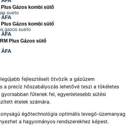
 ÁFA
lus Gázos kombi sütő
 ÁFA
lus Gázos kombi sütő
 ÁFA
M Plus Gázos sütő
 ÁFA
legújabb fejlesztéseit ötvözik a gázüzem
és a precíz hőszabályozás lehetővé teszi a tökéletes
k gyorsabban fűtenek fel, egyenletesebb sütési
zített ételek számára.
tékonyságú égőtechnológia optimális levegő-üzemanyag
ényezhet a hagyományos rendszerekhez képest.