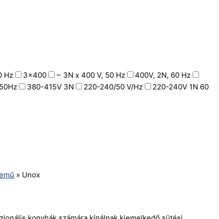
0 Hz
3x400
~ 3N x 400 V, 50 Hz
400V, 2N, 60 Hz
50Hz
380-415V 3N
220-240/50 V/Hz
220-240V 1N 60
zemű
»
Unox
zionális konyhák számára kínálnak kiemelkedő sütési