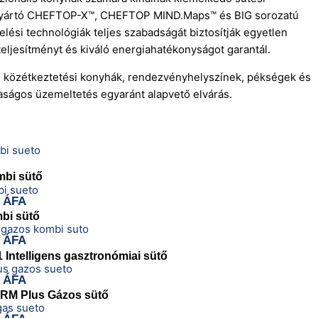
asz gyártó CHEFTOP-X™, CHEFTOP MIND.Maps™ és BIG sorozatú
elési technológiák teljes szabadságát biztosítják egyetlen
ljesítményt és kiváló energiahatékonyságot garantál.
k, közétkeztetési konyhák, rendezvényhelyszínek, pékségek és
aságos üzemeltetés egyaránt alapvető elvárás.
mbi sütő
 ÁFA
bi sütő
 ÁFA
Intelligens gasztronómiai sütő
 ÁFA
M Plus Gázos sütő