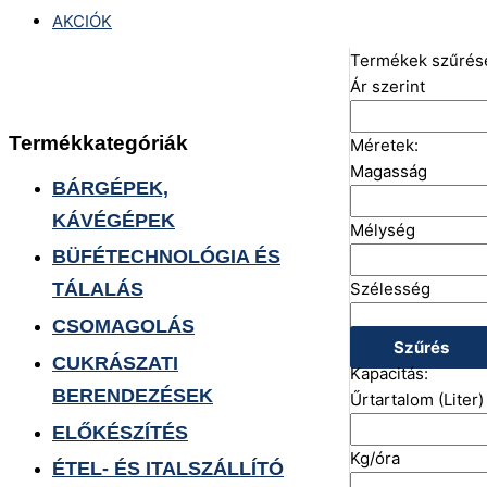
AKCIÓK
Termékek szűrés
Ár szerint
Termékkategóriák
Méretek:
Magasság
BÁRGÉPEK,
KÁVÉGÉPEK
Mélység
BÜFÉTECHNOLÓGIA ÉS
Szélesség
TÁLALÁS
CSOMAGOLÁS
Szűrés
CUKRÁSZATI
Kapacitás:
BERENDEZÉSEK
Űrtartalom (Liter)
ELŐKÉSZÍTÉS
Kg/óra
ÉTEL- ÉS ITALSZÁLLÍTÓ