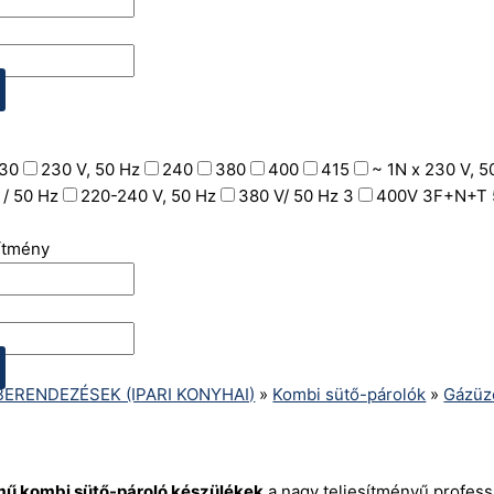
30
230 V, 50 Hz
240
380
400
415
~ 1N x 230 V, 5
 / 50 Hz
220-240 V, 50 Hz
380 V/ 50 Hz 3
400V 3F+N+T 
sítmény
ERENDEZÉSEK (IPARI KONYHAI)
»
Kombi sütő-párolók
»
Gázü
ű kombi sütő-pároló készülékek
a nagy teljesítményű profess