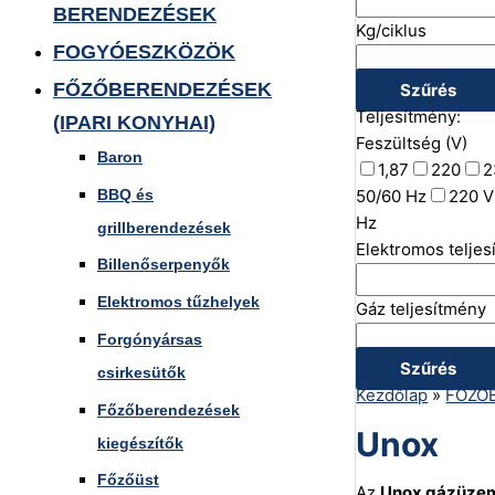
BERENDEZÉSEK
Kg/ciklus
FOGYÓESZKÖZÖK
FŐZŐBERENDEZÉSEK
Szűrés
Teljesítmény:
(IPARI KONYHAI)
Feszültség (V)
Baron
1,87
220
2
BBQ és
50/60 Hz
220 V
Hz
grillberendezések
Elektromos telje
Billenőserpenyők
Elektromos tűzhelyek
Gáz teljesítmény
Forgónyársas
Szűrés
csirkesütők
Kezdőlap
»
FŐZŐB
Főzőberendezések
Unox
kiegészítők
Főzőüst
Az
Unox gázüzem