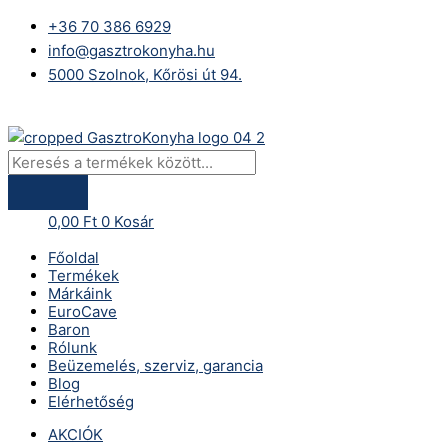
Skip
Products
+36 70 386 6929
to
search
info@gasztrokonyha.hu
content
5000 Szolnok, Kőrösi út 94.
Bejelentkezés
0,00
Ft
0
Kosár
Főoldal
Termékek
Márkáink
EuroCave
Baron
Rólunk
Beüzemelés, szerviz, garancia
Blog
Elérhetőség
AKCIÓK