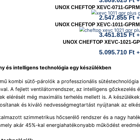
3.809.025
Ft
+
UNOX CHEFTOP XEVC-0711-GPRM P
2.547.855
Ft
+
UNOX CHEFTOP XEVC-1011-GPRM P
3.451.815
Ft
+
UNOX CHEFTOP XEVC-1021-GPR
5.095.710
Ft
+
ny és intelligens technológia egy készülékben
ű kombi sütő-párolók a professzionális sütéstechnológia 
l. A fejlett ventilátorrendszer, az intelligens gőzkezelés 
k elérését még maximális terhelés mellett is. A készüléke
osítanak és kiváló nedvességmegtartást nyújtanak az elkés
lkalmazott szimmetrikus hőcserélő rendszer és a nagy ha
, amely akár 45%-kal energiahatékonyabb működést eredm