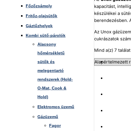
Főzőzsámoly
kapacitást, inte
készülékei a süté
Fritőz-olajsütők
berendezésben. A 
Gáztűzhelyek
Az Unox gázüzemű 
Kombi sütő-párolók
cukrászatok számá
Alacsony
Mind a(z) 7 talála
hőmérsékletű
sütők és
melegentartó
rendszerek (Hold-
O-Mat, Cook &
Hold)
Elektromos üzemű
Gázüzemű
Fagor